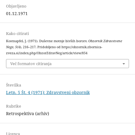
Objavljeno
01.12.1971
Kako citirati
Kostnapfel, J. (1971). Duševne motnje bivših borcev.
Obzornik Zdravstvene
Nege
,
5
(4), 216–217. Pridobljeno od https://obzornik.zbornica-
zveza.si/index.php/ObzorZdravNeg/article/view/854
Več formatov citiranja
Številka
Letn. 5 Št. 4 (1971): Zdravstveni obzornik
Rubrike
Retrospektiva (arhiv)
Licenca