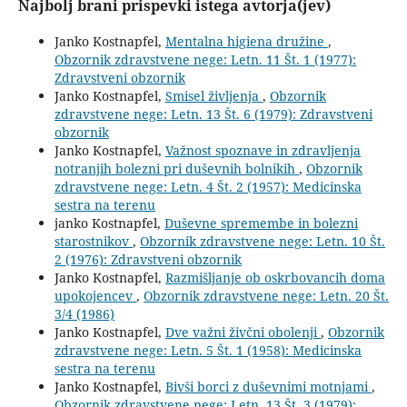
Najbolj brani prispevki istega avtorja(jev)
Janko Kostnapfel,
Mentalna higiena družine
,
Obzornik zdravstvene nege: Letn. 11 Št. 1 (1977):
Zdravstveni obzornik
Janko Kostnapfel,
Smisel življenja
,
Obzornik
zdravstvene nege: Letn. 13 Št. 6 (1979): Zdravstveni
obzornik
Janko Kostnapfel,
Važnost spoznave in zdravljenja
notranjih bolezni pri duševnih bolnikih
,
Obzornik
zdravstvene nege: Letn. 4 Št. 2 (1957): Medicinska
sestra na terenu
janko Kostnapfel,
Duševne spremembe in bolezni
starostnikov
,
Obzornik zdravstvene nege: Letn. 10 Št.
2 (1976): Zdravstveni obzornik
Janko Kostnapfel,
Razmišljanje ob oskrbovancih doma
upokojencev
,
Obzornik zdravstvene nege: Letn. 20 Št.
3/4 (1986)
Janko Kostnapfel,
Dve važni živčni obolenji
,
Obzornik
zdravstvene nege: Letn. 5 Št. 1 (1958): Medicinska
sestra na terenu
Janko Kostnapfel,
Bivši borci z duševnimi motnjami
,
Obzornik zdravstvene nege: Letn. 13 Št. 3 (1979):