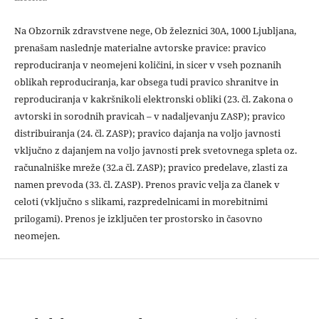
Na Obzornik zdravstvene nege, Ob železnici 30A, 1000 Ljubljana,
prenašam naslednje materialne avtorske pravice: pravico
reproduciranja v neomejeni količini, in sicer v vseh poznanih
oblikah reproduciranja, kar obsega tudi pravico shranitve in
reproduciranja v kakršnikoli elektronski obliki (23. čl. Zakona o
avtorski in sorodnih pravicah – v nadaljevanju ZASP); pravico
distribuiranja (24. čl. ZASP); pravico dajanja na voljo javnosti
vključno z dajanjem na voljo javnosti prek svetovnega spleta oz.
računalniške mreže (32.a čl. ZASP); pravico predelave, zlasti za
namen prevoda (33. čl. ZASP). Prenos pravic velja za članek v
celoti (vključno s slikami, razpredelnicami in morebitnimi
prilogami). Prenos je izključen ter prostorsko in časovno
neomejen.