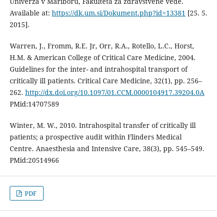
Univerza v Mariboru, Fakulteta za zdravstvene vede.
Available at:
https://dk.um.si/Dokument.php?id=13381
[25. 5.
2015].
Warren, J., Fromm, R.E. Jr, Orr, R.A., Rotello, L.C., Horst,
H.M. & American College of Critical Care Medicine, 2004.
Guidelines for the inter- and intrahospital transport of
critically ill patients. Critical Care Medicine, 32(1), pp. 256–
262.
http://dx.doi.org/10.1097/01.CCM.0000104917.39204.0A
PMid:14707589
Winter, M. W., 2010. Intrahospital transfer of critically ill
patients; a prospective audit within Flinders Medical
Centre. Anaesthesia and Intensive Care, 38(3), pp. 545–549.
PMid:20514966
PDF