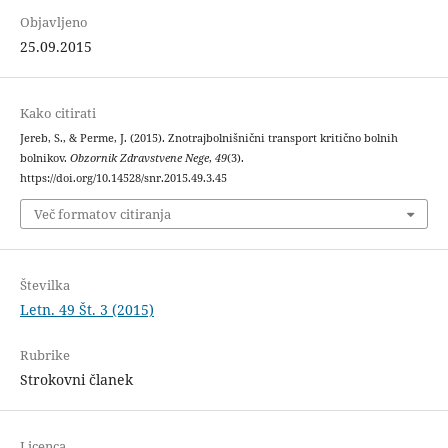
Objavljeno
25.09.2015
Kako citirati
Jereb, S., & Perme, J. (2015). Znotrajbolnišnični transport kritično bolnih
bolnikov.
Obzornik Zdravstvene Nege
,
49
(3).
https://doi.org/10.14528/snr.2015.49.3.45
Več formatov citiranja
Številka
Letn. 49 Št. 3 (2015)
Rubrike
Strokovni članek
Licenca