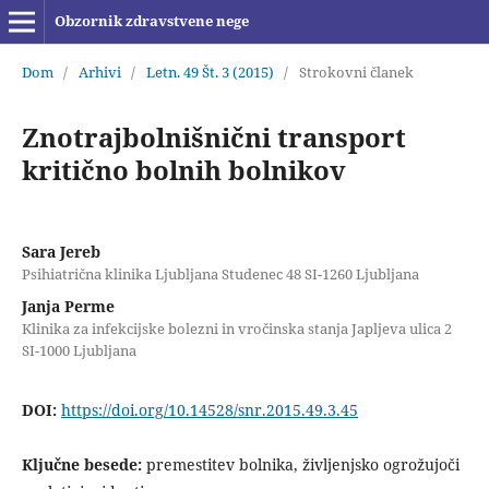
Obzornik zdravstvene nege
Dom
/
Arhivi
/
Letn. 49 Št. 3 (2015)
/
Strokovni članek
Znotrajbolnišnični transport
kritično bolnih bolnikov
Sara Jereb
Psihiatrična klinika Ljubljana Studenec 48 SI-1260 Ljubljana
Janja Perme
Klinika za infekcijske bolezni in vročinska stanja Japljeva ulica 2
SI-1000 Ljubljana
DOI:
https://doi.org/10.14528/snr.2015.49.3.45
Ključne besede:
premestitev bolnika, življenjsko ogrožujoči