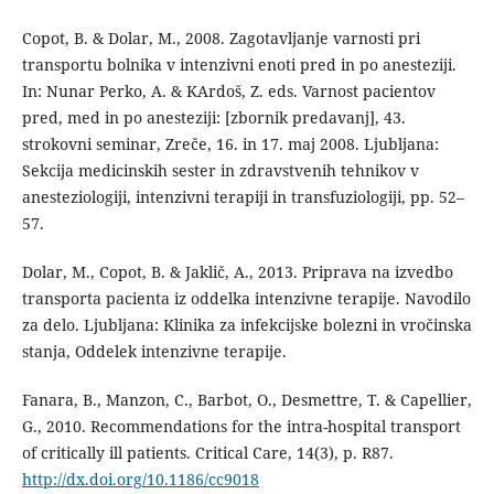
Copot, B. & Dolar, M., 2008. Zagotavljanje varnosti pri
transportu bolnika v intenzivni enoti pred in po anesteziji.
In: Nunar Perko, A. & KArdoš, Z. eds. Varnost pacientov
pred, med in po anesteziji: [zbornik predavanj], 43.
strokovni seminar, Zreče, 16. in 17. maj 2008. Ljubljana:
Sekcija medicinskih sester in zdravstvenih tehnikov v
anesteziologiji, intenzivni terapiji in transfuziologiji, pp. 52–
57.
Dolar, M., Copot, B. & Jaklič, A., 2013. Priprava na izvedbo
transporta pacienta iz oddelka intenzivne terapije. Navodilo
za delo. Ljubljana: Klinika za infekcijske bolezni in vročinska
stanja, Oddelek intenzivne terapije.
Fanara, B., Manzon, C., Barbot, O., Desmettre, T. & Capellier,
G., 2010. Recommendations for the intra-hospital transport
of critically ill patients. Critical Care, 14(3), p. R87.
http://dx.doi.org/10.1186/cc9018