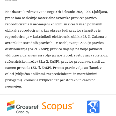
Na Obzornik zdravstvene nege, Ob železnici 30A, 1000 Ljubljana,
prenašam naslednje materialne avtorske pravice: pravico
reproduciranja v neomejeni količini, in sicer v vseh poznanih
oblikah reproduciranja, kar obsega tudi pravico shranitve in
reproduciranja v kakršnikoli elektronski obliki (23. čl. Zakona o
avtorski in sorodnih pravicah – v nadaljevanju ZASP); pravico
distribuiranja (24. čl. ZASP); pravico dajanja na voljo javnosti
vključno z dajanjem na voljo javnosti prek svetovnega spleta oz.
računalniške mreže (32.a čl. ZASP); pravico predelave, zlasti za
namen prevoda (33. čl. ZASP). Prenos pravic velja za članek v
celoti (vključno s slikami, razpredelnicami in morebitnimi
prilogami). Prenos je izključen ter prostorsko in časovno
neomejen.