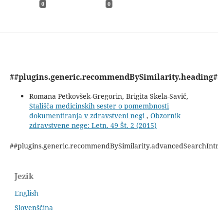
0
0
##plugins.generic.recommendBySimilarity.heading#
Romana Petkovšek-Gregorin, Brigita Skela-Savič,
Stališča medicinskih sester o pomembnosti
dokumentiranja v zdravstveni negi
,
Obzornik
zdravstvene nege: Letn. 49 Št. 2 (2015)
##plugins.generic.recommendBySimilarity.advancedSearchInt
Jezik
English
Slovenščina