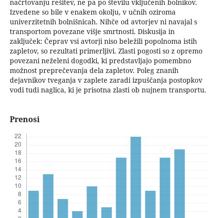
načrtovanju rešitev, ne pa po številu vključenih bolnikov.
Izvedene so bile v enakem okolju, v učnih oziroma
univerzitetnih bolnišnicah. Nihče od avtorjev ni navajal s
transportom povezane višje smrtnosti. Diskusija in
zaključek: Čeprav vsi avtorji niso beležili popolnoma istih
zapletov, so rezultati primerljivi. Zlasti pogosti so z opremo
povezani neželeni dogodki, ki predstavljajo pomembno
možnost preprečevanja dela zapletov. Poleg znanih
dejavnikov tveganja v zaplete zaradi izpuščanja postopkov
vodi tudi naglica, ki je prisotna zlasti ob nujnem transportu.
Prenosi