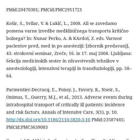
PMid:20470381; PMCid:PMC2911721
Košir, S., Svilar, V. & Lukič, L., 2008. Ali se zavedamo
pomena varne izvedbe medkliničnega transporta kritično
bolnega? In: Nunar Perko, A. & KArdoš, Z. eds. Varnost
pacientov pred, med in po anesteziji: [zbornik predavanj],
43. strokovni seminar, Zreče, 16. in 17. maj 2008. Ljubljana:
Sekcija medicinskih sester in zdravstvenih tehnikov v
anesteziologiji, intenzivni terapiji in transfuziologiji, pp. 58–
64.
Parmentier-Decrucq, E., Poissy, J., Favory, R., Nseir, S.,
Onimus, T., Guerry, M.J., et al., 2013. Adverse events during
intrahospital transport of critically ill patients: incidence
and risk factors. Annals of Intensive Care, 3(1), p. 10.
http://dx.doi.org/10.1186/2110-5820-3-10
PMid:23587445;
PMCid:PMC3639083