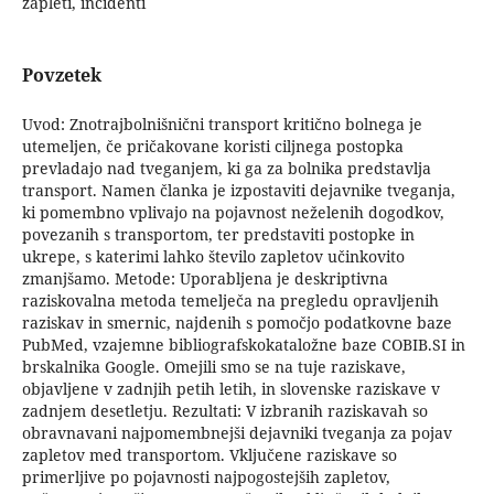
zapleti, incidenti
Povzetek
Uvod: Znotrajbolnišnični transport kritično bolnega je
utemeljen, če pričakovane koristi ciljnega postopka
prevladajo nad tveganjem, ki ga za bolnika predstavlja
transport. Namen članka je izpostaviti dejavnike tveganja,
ki pomembno vplivajo na pojavnost neželenih dogodkov,
povezanih s transportom, ter predstaviti postopke in
ukrepe, s katerimi lahko število zapletov učinkovito
zmanjšamo. Metode: Uporabljena je deskriptivna
raziskovalna metoda temelječa na pregledu opravljenih
raziskav in smernic, najdenih s pomočjo podatkovne baze
PubMed, vzajemne bibliografskokataložne baze COBIB.SI in
brskalnika Google. Omejili smo se na tuje raziskave,
objavljene v zadnjih petih letih, in slovenske raziskave v
zadnjem desetletju. Rezultati: V izbranih raziskavah so
obravnavani najpomembnejši dejavniki tveganja za pojav
zapletov med transportom. Vključene raziskave so
primerljive po pojavnosti najpogostejših zapletov,