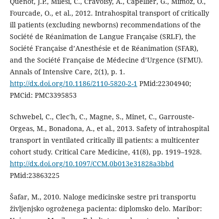
Quenot, J.P., Milési, C., Cravoisy, A., Capellier, G., Mimoz, O.,
Fourcade, O., et al., 2012. Intrahospital transport of critically
ill patients (excluding newborns) recommendations of the
Société de Réanimation de Langue Française (SRLF), the
Société Française d’Anesthésie et de Réanimation (SFAR),
and the Société Française de Médecine d’Urgence (SFMU).
Annals of Intensive Care, 2(1), p. 1.
http://dx.doi.org/10.1186/2110-5820-2-1
PMid:22304940;
PMCid: PMC3395853
Schwebel, C., Clec'h, C., Magne, S., Minet, C., Garrouste-
Orgeas, M., Bonadona, A., et al., 2013. Safety of intrahospital
transport in ventilated critically ill patients: a multicenter
cohort study. Critical Care Medicine, 41(8), pp. 1919–1928.
http://dx.doi.org/10.1097/CCM.0b013e31828a3bbd
PMid:23863225
Šafar, M., 2010. Naloge medicinske sestre pri transportu
življenjsko ogroženega pacienta: diplomsko delo. Maribor: