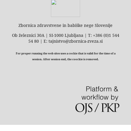
Zbornica zdravstvene in babiške nege Slovenije
Ob železnici 30A | SI-1000 Ljubljana | T: +386 (0)1 544
54 80 | E: tajnistvo@zbornica-zveza.si
For proper running the web sites uses a cockie that is valid for the time of a
session. After session end, the coockie is removed.