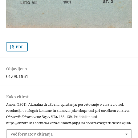
PDF
Objavljeno
01.09.1961
Kako citirati
Anon. (1961). Aktualna družbena vprašanja: posvetovanje o varstvu otrok -
resolucija o nalogah komune in stanovanjske skupnosti pri otroškem varstvu.
Obzornik Zdravstvene Nege
,
8
(3), 136–139. Pridobljeno od
https://obzornik.zbornica-zveza.si/index.php/ObzorZdravNeg/article/view/606
Več formatov citiranja