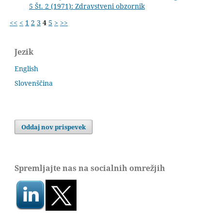
5 Št. 2 (1971): Zdravstveni obzornik
<<
<
1
2
3
4
5
>
>>
Jezik
English
Slovenščina
Oddaj nov prispevek
Spremljajte nas na socialnih omrežjih