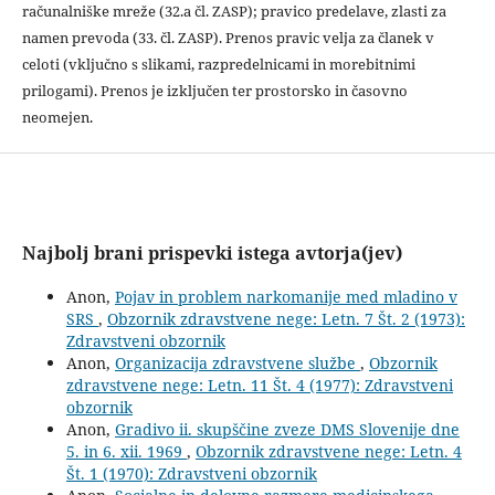
računalniške mreže (32.a čl. ZASP); pravico predelave, zlasti za
namen prevoda (33. čl. ZASP). Prenos pravic velja za članek v
celoti (vključno s slikami, razpredelnicami in morebitnimi
prilogami). Prenos je izključen ter prostorsko in časovno
neomejen.
Najbolj brani prispevki istega avtorja(jev)
Anon,
Pojav in problem narkomanije med mladino v
SRS
,
Obzornik zdravstvene nege: Letn. 7 Št. 2 (1973):
Zdravstveni obzornik
Anon,
Organizacija zdravstvene službe
,
Obzornik
zdravstvene nege: Letn. 11 Št. 4 (1977): Zdravstveni
obzornik
Anon,
Gradivo ii. skupščine zveze DMS Slovenije dne
5. in 6. xii. 1969
,
Obzornik zdravstvene nege: Letn. 4
Št. 1 (1970): Zdravstveni obzornik