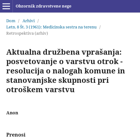
Obzornik zdravstvene nege
Dom
/
Arhivi
/
Letn. 8 Št. 3 (1961): Medicinska sestra na terenu
/
Retrospektiva (arhiv)
Aktualna družbena vprašanja:
posvetovanje o varstvu otrok -
resolucija o nalogah komune in
stanovanjske skupnosti pri
otroškem varstvu
Anon
Prenosi