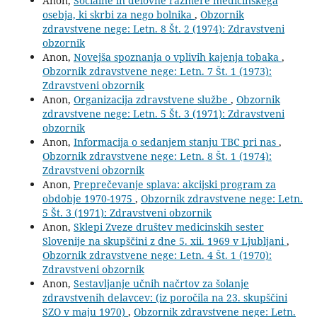
Anon,
Socialne in delovne razmere medicinskega
osebja, ki skrbi za nego bolnika
,
Obzornik
zdravstvene nege: Letn. 8 Št. 2 (1974): Zdravstveni
obzornik
Anon,
Novejša spoznanja o vplivih kajenja tobaka
,
Obzornik zdravstvene nege: Letn. 7 Št. 1 (1973):
Zdravstveni obzornik
Anon,
Organizacija zdravstvene službe
,
Obzornik
zdravstvene nege: Letn. 5 Št. 3 (1971): Zdravstveni
obzornik
Anon,
Informacija o sedanjem stanju TBC pri nas
,
Obzornik zdravstvene nege: Letn. 8 Št. 1 (1974):
Zdravstveni obzornik
Anon,
Preprečevanje splava: akcijski program za
obdobje 1970-1975
,
Obzornik zdravstvene nege: Letn.
5 Št. 3 (1971): Zdravstveni obzornik
Anon,
Sklepi Zveze društev medicinskih sester
Slovenije na skupščini z dne 5. xii. 1969 v Ljubljani
,
Obzornik zdravstvene nege: Letn. 4 Št. 1 (1970):
Zdravstveni obzornik
Anon,
Sestavljanje učnih načrtov za šolanje
zdravstvenih delavcev: (iz poročila na 23. skupščini
SZO v maju 1970)
,
Obzornik zdravstvene nege: Letn.