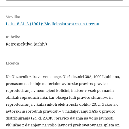
Številka
Letn. 8 Št. 3 (1961): Medicinska sestra na terenu
Rubrike
Retrospektiva (arhiv)
Licenca
Na Obzornik zdravstvene nege, Ob železnici 30A, 1000 Ljubljana,
prenašam naslednje materialne avtorske pravice: pravico
reproduciranja v neomejeni količini, in sicer v vseh poznanih
oblikah reproduciranja, kar obsega tudi pravico shranitve in
reproduciranja v kakršnikoli elektronski obliki (23. čl. Zakona o
avtorski in sorodnih pravicah – v nadaljevanju ZASP); pravico
distribuiranja (24. čl. ZASP); pravico dajanja na voljo javnosti
vključno z dajanjem na voljo javnosti prek svetovnega spleta oz.