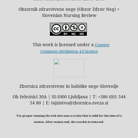
Obzornik zdravstvene nege (Obzor Zdrav Neg) =
Slovenian Nursing Review
This work is licensed under a
Creative
Commons Attribution 4.0 licenco
Zbornica zdravstvene in babiške nege Slovenije
Ob železnici 30A | SI-1000 Ljubljana | T: +386 (0)1 544
54 80 | E: tajnistvo@zbornica-zveza.si
For proper running the web sites uses a cockie that is valid for the time of a
session. After session end, the coockie is removed.