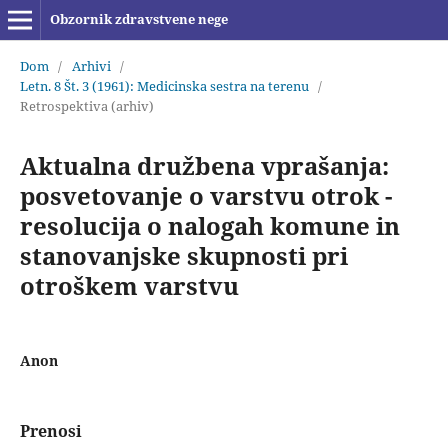
Obzornik zdravstvene nege
Dom
/
Arhivi
/
Letn. 8 Št. 3 (1961): Medicinska sestra na terenu
/
Retrospektiva (arhiv)
Aktualna družbena vprašanja:
posvetovanje o varstvu otrok -
resolucija o nalogah komune in
stanovanjske skupnosti pri
otroškem varstvu
Anon
Prenosi