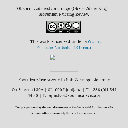
Obzornik zdravstvene nege (Obzor Zdrav Neg) =
Slovenian Nursing Review
This work is licensed under a
Creative
Commons Attribution 4.0 licenco
Zbornica zdravstvene in babiške nege Slovenije
Ob železnici 30A | SI-1000 Ljubljana | T: +386 (0)1 544
54 80 | E: tajnistvo@zbornica-zveza.si
For proper running the web sites uses a cockie that is valid for the time of a
session. After session end, the coockie is removed.