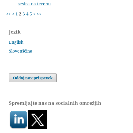
sestra na terenu
<<
<
1
2
3
4
5
>
>>
Jezik
English
Slovenščina
Oddaj nov prispevek
Spremljajte nas na socialnih omrežjih