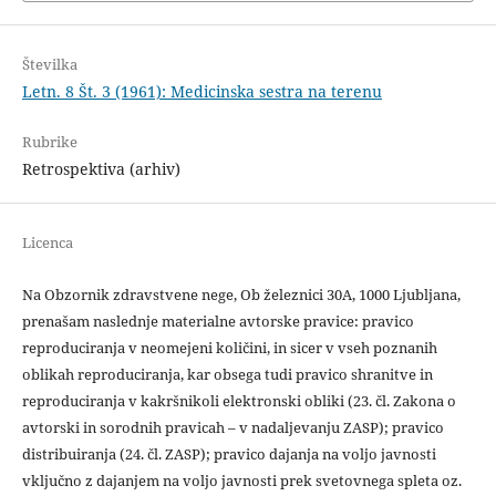
Številka
Letn. 8 Št. 3 (1961): Medicinska sestra na terenu
Rubrike
Retrospektiva (arhiv)
Licenca
Na Obzornik zdravstvene nege, Ob železnici 30A, 1000 Ljubljana,
prenašam naslednje materialne avtorske pravice: pravico
reproduciranja v neomejeni količini, in sicer v vseh poznanih
oblikah reproduciranja, kar obsega tudi pravico shranitve in
reproduciranja v kakršnikoli elektronski obliki (23. čl. Zakona o
avtorski in sorodnih pravicah – v nadaljevanju ZASP); pravico
distribuiranja (24. čl. ZASP); pravico dajanja na voljo javnosti
vključno z dajanjem na voljo javnosti prek svetovnega spleta oz.