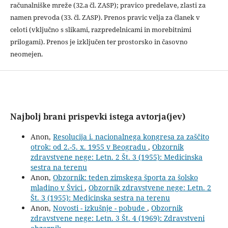
računalniške mreže (32.a čl. ZASP); pravico predelave, zlasti za
namen prevoda (33. čl. ZASP). Prenos pravic velja za članek v
celoti (vključno s slikami, razpredelnicami in morebitnimi
prilogami). Prenos je izključen ter prostorsko in časovno
neomejen.
Najbolj brani prispevki istega avtorja(jev)
Anon,
Resolucija i. nacionalnega kongresa za zaščito
otrok: od 2.-5. x. 1955 v Beogradu
,
Obzornik
zdravstvene nege: Letn. 2 Št. 3 (1955): Medicinska
sestra na terenu
Anon,
Obzornik: teden zimskega športa za šolsko
mladino v Švici
,
Obzornik zdravstvene nege: Letn. 2
Št. 3 (1955): Medicinska sestra na terenu
Anon,
Novosti - izkušnje - pobude
,
Obzornik
zdravstvene nege: Letn. 3 Št. 4 (1969): Zdravstveni