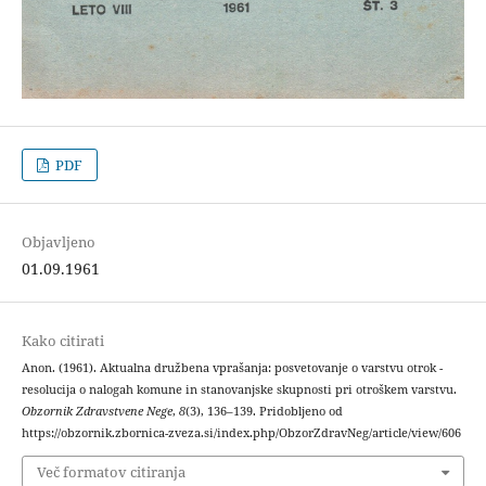
PDF
Objavljeno
01.09.1961
Kako citirati
Anon. (1961). Aktualna družbena vprašanja: posvetovanje o varstvu otrok -
resolucija o nalogah komune in stanovanjske skupnosti pri otroškem varstvu.
Obzornik Zdravstvene Nege
,
8
(3), 136–139. Pridobljeno od
https://obzornik.zbornica-zveza.si/index.php/ObzorZdravNeg/article/view/606
Več formatov citiranja