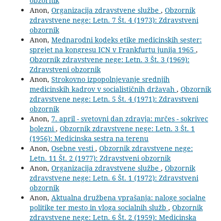
obzornik
Anon,
Organizacija zdravstvene službe
,
Obzornik
zdravstvene nege: Letn. 7 Št. 4 (1973): Zdravstveni
obzornik
Anon,
Mednarodni kodeks etike medicinskih sester:
sprejet na kongresu ICN v Frankfurtu junija 1965
,
Obzornik zdravstvene nege: Letn. 3 Št. 3 (1969):
Zdravstveni obzornik
Anon,
Strokovno izpopolnjevanje srednjih
medicinskih kadrov v socialističnih državah
,
Obzornik
zdravstvene nege: Letn. 5 Št. 4 (1971): Zdravstveni
obzornik
Anon,
7. april - svetovni dan zdravja: mrčes - sokrivec
bolezni
,
Obzornik zdravstvene nege: Letn. 3 Št. 1
(1956): Medicinska sestra na terenu
Anon,
Osebne vesti
,
Obzornik zdravstvene nege:
Letn. 11 Št. 2 (1977): Zdravstveni obzornik
Anon,
Organizacija zdravstvene službe
,
Obzornik
zdravstvene nege: Letn. 6 Št. 1 (1972): Zdravstveni
obzornik
Anon,
Aktualna družbena vprašanja: naloge socialne
politike ter mesto in vloga socialnih služb
,
Obzornik
zdravstvene nege: Letn. 6 Št. 2 (1959): Medicinska