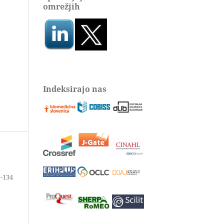
omrežjih
Indeksirajo nas
-134