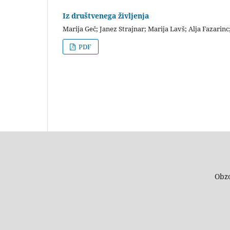
Iz društvenega življenja
Marija Geč; Janez Strajnar; Marija Lavš; Alja Fazarin
PDF
Obzo