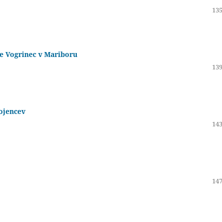
135
e Vogrinec v Mariboru
139
ojencev
143
147