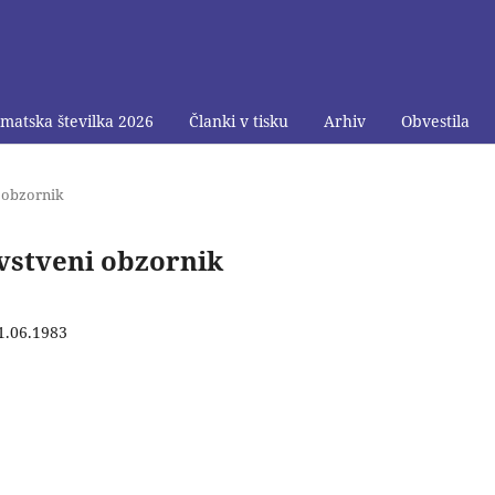
matska številka 2026
Članki v tisku
Arhiv
Obvestila
i obzornik
ravstveni obzornik
1.06.1983