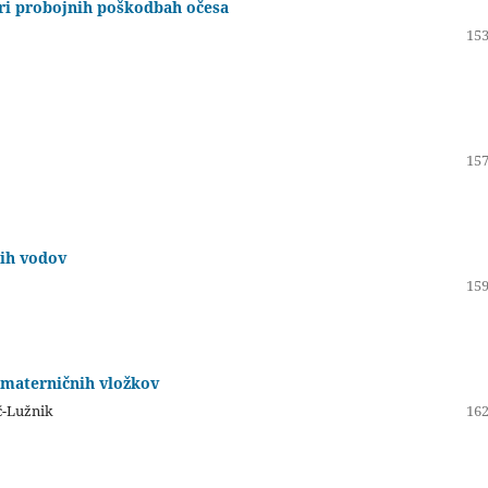
pri probojnih poškodbah očesa
153
157
nih vodov
159
v materničnih vložkov
č-Lužnik
162