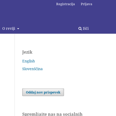
Registracija
Prijava
O reviji
Išči
Jezik
English
Slovenščina
Oddaj nov prispevek
Spremljajte nas na socialnih