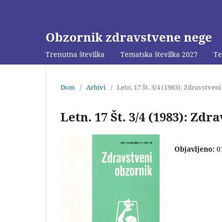
Obzornik zdravstvene nege
Trenutna številka
Tematska številka 2027
Te
Dom
/
Arhivi
/
Letn. 17 Št. 3/4 (1983): Zdravstven
Letn. 17 Št. 3/4 (1983): Zd
Objavljeno:
0