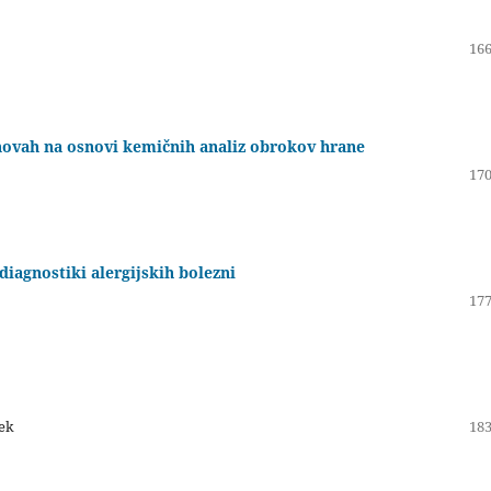
166
novah na osnovi kemičnih analiz obrokov hrane
170
diagnostiki alergijskih bolezni
177
šek
183