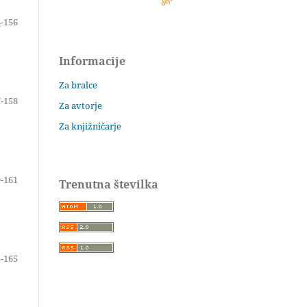
-156
Informacije
Za bralce
-158
Za avtorje
Za knjižničarje
-161
Trenutna številka
-165