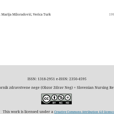
c; Marija Miloradović, Verica Turk
199
ISSN: 1318-2951 e-ISSN: 2350-4595
rnik zdravstvene nege (Obzor Zdrav Neg) = Slovenian Nursing R
This work is licensed under a
Creative Commons Attribution 4.0 licenc