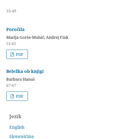
33-49
Poročila
Marija Gorše-Muhič; Andrej Fink
51-65
PDF
Beležka ob knjigi
Barbara Hanuš
67-67
PDF
Jezik
English
Slovenščina