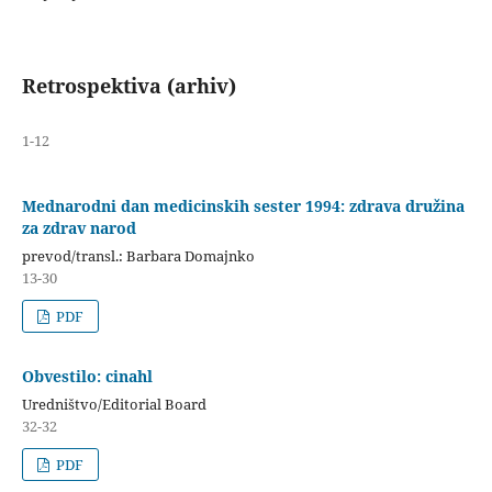
Retrospektiva (arhiv)
1-12
Mednarodni dan medicinskih sester 1994: zdrava družina
za zdrav narod
prevod/transl.: Barbara Domajnko
13-30
PDF
Obvestilo: cinahl
Uredništvo/Editorial Board
32-32
PDF