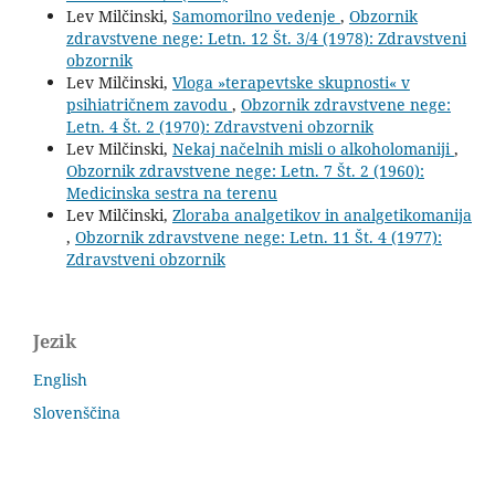
Lev Milčinski,
Samomorilno vedenje
,
Obzornik
zdravstvene nege: Letn. 12 Št. 3/4 (1978): Zdravstveni
obzornik
Lev Milčinski,
Vloga »terapevtske skupnosti« v
psihiatričnem zavodu
,
Obzornik zdravstvene nege:
Letn. 4 Št. 2 (1970): Zdravstveni obzornik
Lev Milčinski,
Nekaj načelnih misli o alkoholomaniji
,
Obzornik zdravstvene nege: Letn. 7 Št. 2 (1960):
Medicinska sestra na terenu
Lev Milčinski,
Zloraba analgetikov in analgetikomanija
,
Obzornik zdravstvene nege: Letn. 11 Št. 4 (1977):
Zdravstveni obzornik
Jezik
English
Slovenščina