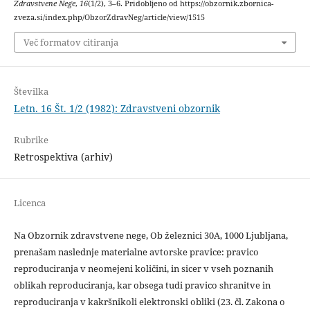
Zdravstvene Nege
,
16
(1/2), 3–6. Pridobljeno od https://obzornik.zbornica-
zveza.si/index.php/ObzorZdravNeg/article/view/1515
Več formatov citiranja
Številka
Letn. 16 Št. 1/2 (1982): Zdravstveni obzornik
Rubrike
Retrospektiva (arhiv)
Licenca
Na Obzornik zdravstvene nege, Ob železnici 30A, 1000 Ljubljana,
prenašam naslednje materialne avtorske pravice: pravico
reproduciranja v neomejeni količini, in sicer v vseh poznanih
oblikah reproduciranja, kar obsega tudi pravico shranitve in
reproduciranja v kakršnikoli elektronski obliki (23. čl. Zakona o