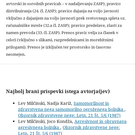
avtorski in sorodnih pravicah – v nadaljevanju ZASP); pravico
distribuiranja (24. čl. ZASP); pravico dajanja na voljo javnosti
vključno z dajanjem na voljo javnosti prek svetovnega spleta oz.
računalniške mreže (32.a čl. ZASP); pravico predelave, zlasti za
namen prevoda (33. čl. ZASP). Prenos pravic velja za članek v
celoti (vključno s slikami, razpredelnicami in morebitnimi
prilogami). Prenos je izključen ter prostorsko in časovno
neomejen.
Najbolj brani prispevki istega avtorja(jev)
Lev Milčinski, Nadja Kariž,
Samomorilnost in
zdravstvena nega samomorilno ogroženega bolnika
,
Obzornik zdravstvene nege: Letn. 21 Št. 5/6 (1987)
Lev Milčinski, Joco Kondža,
Agresivnost in obravnava
agresivnega bolnika
,
Obzornik zdravstvene nege:
Letn. 21 Št. 5/6 (1987)