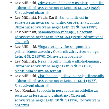
Lev Milčinski,
Zdravstveni delavec v psihiatriji in etika
,
Obzornik zdravstvene nege: Letn. 16 Št. 1/2 (1982):
Zdravstveni obzornik
Lev Milčinski, Nadja Kariž,
Samomorilnost in
zdravstvena nega samomorilno ogroženega bolnika
,
Obzornik zdravstvene nege: Letn. 21 Št. 5/6 (1987)
Lev Milčinski,
Samomorilno vedenje
,
Obzornik
zdravstvene nege: Letn. 12 Št. 3/4 (1978): Zdravstveni
obzornik
Lev Milčinski,
Vloga »terapevtske skupnosti« v
psihiatričnem zavodu
,
Obzornik zdravstvene nege:
Letn. 4 Št. 2 (1970): Zdravstveni obzornik
Lev Milčinski,
Nekaj načelnih misli o alkoholomaniji
,
Obzornik zdravstvene nege: Letn. 7 Št. 2 (1960):
Medicinska sestra na terenu
Lev Milčinski,
Zloraba analgetikov in analgetikomanija
,
Obzornik zdravstvene nege: Letn. 11 Št. 4 (1977):
Zdravstveni obzornik
Joco Kondža,
Svoboda in nesvoboda na oddelku za
socialno in forenzično psihiatrijo
,
Obzornik
zdravstvene nege: Letn. 10 Št. 1 (1976): Zdravstveni
obzornik