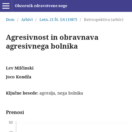
Obzornik zdravstvene nege
Dom
/
Arhivi
/
Letn. 21 Št. 5/6 (1987)
/
Retrospektiva (arhiv)
Agresivnost in obravnava
agresivnega bolnika
Lev Milčinski
Joco Kondža
Ključne besede:
agresija, nega bolnika
Prenosi