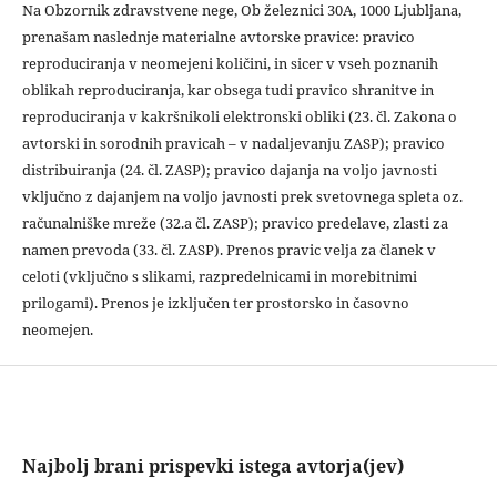
Na Obzornik zdravstvene nege, Ob železnici 30A, 1000 Ljubljana,
prenašam naslednje materialne avtorske pravice: pravico
reproduciranja v neomejeni količini, in sicer v vseh poznanih
oblikah reproduciranja, kar obsega tudi pravico shranitve in
reproduciranja v kakršnikoli elektronski obliki (23. čl. Zakona o
avtorski in sorodnih pravicah – v nadaljevanju ZASP); pravico
distribuiranja (24. čl. ZASP); pravico dajanja na voljo javnosti
vključno z dajanjem na voljo javnosti prek svetovnega spleta oz.
računalniške mreže (32.a čl. ZASP); pravico predelave, zlasti za
namen prevoda (33. čl. ZASP). Prenos pravic velja za članek v
celoti (vključno s slikami, razpredelnicami in morebitnimi
prilogami). Prenos je izključen ter prostorsko in časovno
neomejen.
Najbolj brani prispevki istega avtorja(jev)