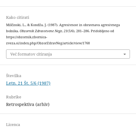
Kako citirati
Milčinski, L., & Kondža, J. (1987). Agresivnost in obravnava agresivnega
bolnika.
Obzornik Zdravstvene Nege
,
21
(5/6), 281–286. Pridobljeno od
https://obzornik.zbornica-
zveza.si/index.php/ObzorZdravNeg/article/view/1768
Več formatov citiranja
Številka
Letn. 21 Št. 5/6 (1987)
Rubrike
Retrospektiva (arhiv)
Licenca