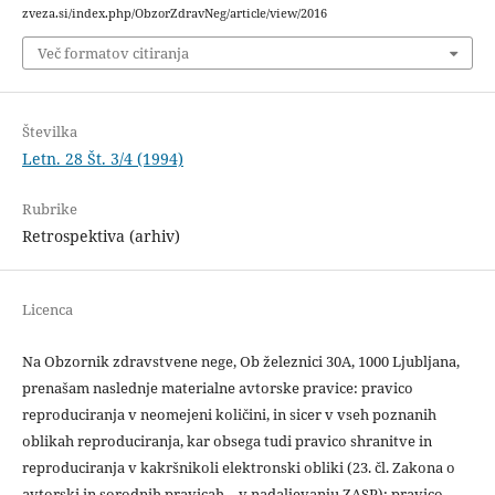
zveza.si/index.php/ObzorZdravNeg/article/view/2016
Več formatov citiranja
Številka
Letn. 28 Št. 3/4 (1994)
Rubrike
Retrospektiva (arhiv)
Licenca
Na Obzornik zdravstvene nege, Ob železnici 30A, 1000 Ljubljana,
prenašam naslednje materialne avtorske pravice: pravico
reproduciranja v neomejeni količini, in sicer v vseh poznanih
oblikah reproduciranja, kar obsega tudi pravico shranitve in
reproduciranja v kakršnikoli elektronski obliki (23. čl. Zakona o
avtorski in sorodnih pravicah – v nadaljevanju ZASP); pravico