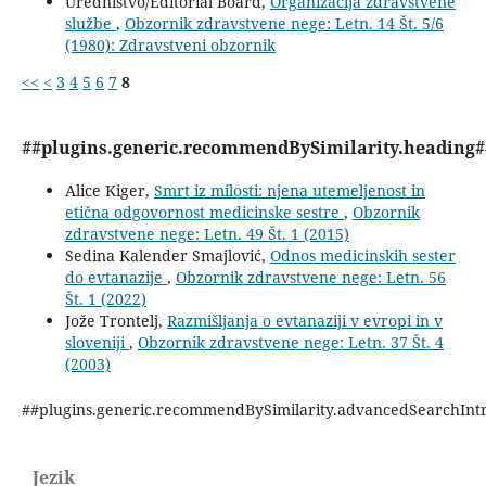
Uredništvo/Editorial Board,
Organizacija zdravstvene
službe
,
Obzornik zdravstvene nege: Letn. 14 Št. 5/6
(1980): Zdravstveni obzornik
<<
<
3
4
5
6
7
8
##plugins.generic.recommendBySimilarity.heading#
Alice Kiger,
Smrt iz milosti: njena utemeljenost in
etična odgovornost medicinske sestre
,
Obzornik
zdravstvene nege: Letn. 49 Št. 1 (2015)
Sedina Kalender Smajlović,
Odnos medicinskih sester
do evtanazije
,
Obzornik zdravstvene nege: Letn. 56
Št. 1 (2022)
Jože Trontelj,
Razmišljanja o evtanaziji v evropi in v
sloveniji
,
Obzornik zdravstvene nege: Letn. 37 Št. 4
(2003)
##plugins.generic.recommendBySimilarity.advancedSearchInt
Jezik