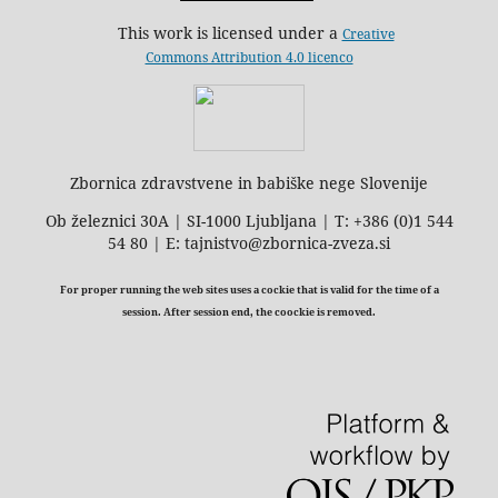
This work is licensed under a
Creative
Commons Attribution 4.0 licenco
Zbornica zdravstvene in babiške nege Slovenije
Ob železnici 30A | SI-1000 Ljubljana | T: +386 (0)1 544
54 80 | E: tajnistvo@zbornica-zveza.si
For proper running the web sites uses a cockie that is valid for the time of a
session. After session end, the coockie is removed.