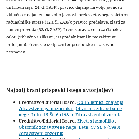
distribuiranja (24. čl. ZASP); pravico dajanja na voljo javnosti
vključno z dajanjem na voljo javnosti prek svetovnega spleta oz.
računalniške mreže (32.a čl. ZASP); pravico predelave, zlasti za
namen prevoda (33. čl. ZASP). Prenos pravic velja za članek v
celoti (vključno s slikami, razpredelnicami in morebitnimi
prilogami). Prenos je izključen ter prostorsko in časovno
neomejen.
Najbolj brani prispevki istega avtorja(jev)
Uredništvo/Editorial Board,
Ob 15.letnici izhajanja
Zdravstvenega obzornika
,
Obzornik zdravstvene
nege: Letn. 15 Št. 6 (1981): Zdravstveni obzornik
Uredništvo/Editorial Board,
Živeti s hemofilijo
,
Obzornik zdravstvene nege: Letn. 17 Št. 6 (1983):
Zdravstveni obzornik