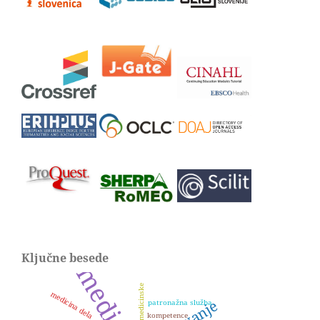
Ključne besede
sestre medicinske
medicina dela
patronažna služba
kompetence