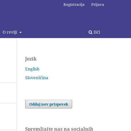
Registracija
Prijava
O reviji
Išči
Jezik
English
Slovenščina
Oddaj nov prispevek
Spremljajte nas na socialnih