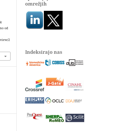
omrežjih
ik
eno od
/view/2
Indeksirajo nas