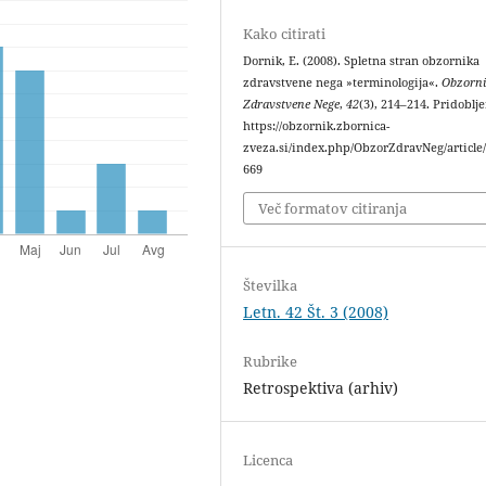
Kako citirati
Dornik, E. (2008). Spletna stran obzornika
zdravstvene nega »terminologija«.
Obzorn
Zdravstvene Nege
,
42
(3), 214–214. Pridoblj
https://obzornik.zbornica-
zveza.si/index.php/ObzorZdravNeg/article
669
Več formatov citiranja
Številka
Letn. 42 Št. 3 (2008)
Rubrike
Retrospektiva (arhiv)
Licenca