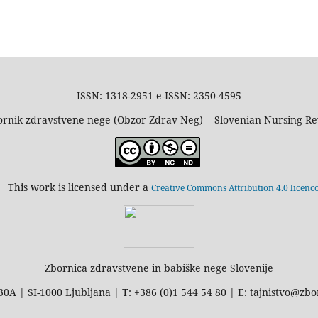
ISSN: 1318-2951 e-ISSN: 2350-4595
rnik zdravstvene nege (Obzor Zdrav Neg) = Slovenian Nursing R
This work is licensed under a
Creative Commons Attribution 4.0 licenc
Zbornica zdravstvene in babiške nege Slovenije
30A | SI-1000 Ljubljana | T: +386 (0)1 544 54 80 | E: tajnistvo@zbo