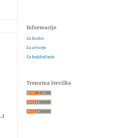
Informacije
Za bralce
Za avtorje
Za knjižničarje
Trenutna številka
. 4