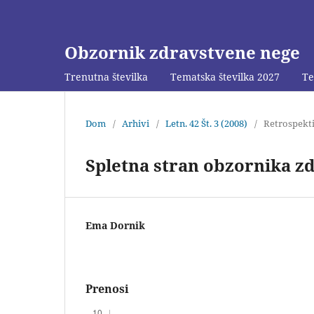
Obzornik zdravstvene nege
Trenutna številka
Tematska številka 2027
Te
Dom
/
Arhivi
/
Letn. 42 Št. 3 (2008)
/
Retrospekti
Spletna stran obzornika z
Ema Dornik
Prenosi