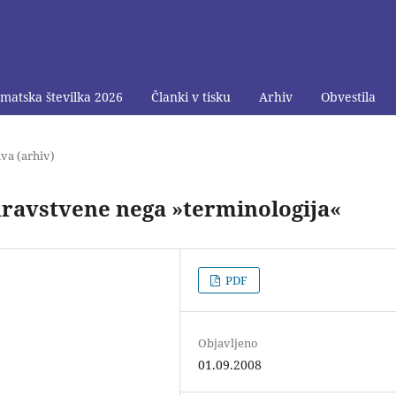
matska številka 2026
Članki v tisku
Arhiv
Obvestila
va (arhiv)
dravstvene nega »terminologija«
PDF
Objavljeno
01.09.2008