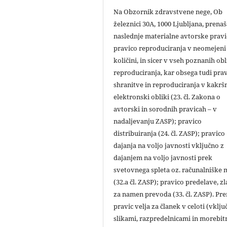
Na Obzornik zdravstvene nege, Ob
železnici 30A, 1000 Ljubljana, prena
naslednje materialne avtorske pravi
pravico reproduciranja v neomejeni
količini, in sicer v vseh poznanih ob
reproduciranja, kar obsega tudi pra
shranitve in reproduciranja v kakršn
elektronski obliki (23. čl. Zakona o
avtorski in sorodnih pravicah – v
nadaljevanju ZASP); pravico
distribuiranja (24. čl. ZASP); pravico
dajanja na voljo javnosti vključno z
dajanjem na voljo javnosti prek
svetovnega spleta oz. računalniške
(32.a čl. ZASP); pravico predelave, zl
za namen prevoda (33. čl. ZASP). Pr
pravic velja za članek v celoti (vklju
slikami, razpredelnicami in morebit