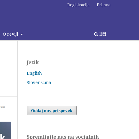
Registracija
Prijava
O reviji
Išči
Jezik
English
Slovenščina
Oddaj nov prispevek
Spremljajte nas na socialnih