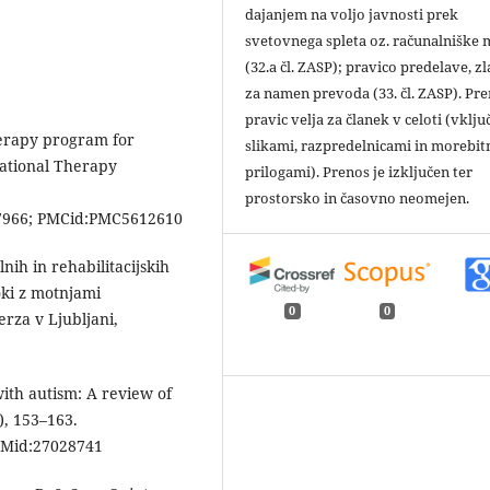
dajanjem na voljo javnosti prek
svetovnega spleta oz. računalniške
(32.a čl. ZASP); pravico predelave, zl
za namen prevoda (33. čl. ZASP). Pr
pravic velja za članek v celoti (vklju
therapy program for
slikami, razpredelnicami in morebit
pational Therapy
prilogami). Prenos je izključen ter
prostorsko in časovno neomejen.
966; PMCid:PMC5612610
nih in rehabilitacijskih
ki z motnjami
0
0
erza v Ljubljani,
with autism: A review of
), 153–163.
Mid:27028741