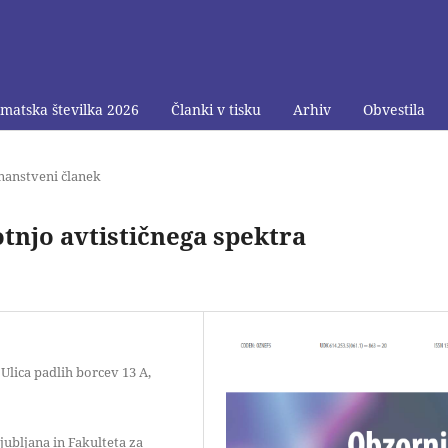
matska številka 2026
Članki v tisku
Arhiv
Obvestila
nanstveni članek
tnjo avtističnega spektra
Ulica padlih borcev 13 A,
jubljana in Fakulteta za