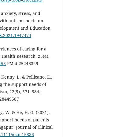
anxiety, stress, and
with autism spectrum
evelopment and Education,
2X.2021.1947474
riences of caring for a
 Health Research, 25(4),
455
PMid:25246329
, Kenny, L. & Pellicano, E.,
ng the support needs of
ism, 22(5), 571–584.
28449587
g, W. & He, H. G. (2021).
support needs of parents
gapur. Journal of Clinical
0.1111/jocn.15836