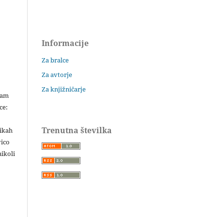
Informacije
Za bralce
Za avtorje
Za knjižničarje
šam
ce:
Trenutna številka
likah
vico
ikoli