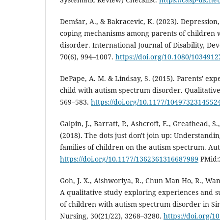
Demšar, A., & Bakracevic, K. (2023). Depression, 
coping mechanisms among parents of children 
disorder. International Journal of Disability, D
70(6), 994–1007.
https://doi.org/10.1080/103491
DePape, A. M. & Lindsay, S. (2015). Parents' expe
child with autism spectrum disorder. Qualitative
569–583.
https://doi.org/10.1177/1049732314552
Galpin, J., Barratt, P., Ashcroft, E., Greathead, S.
(2018). The dots just don't join up: Understandi
families of children on the autism spectrum. Aut
https://doi.org/10.1177/1362361316687989
PMid:
Goh, J. X., Aishworiya, R., Chun Man Ho, R., Wan
A qualitative study exploring experiences and 
of children with autism spectrum disorder in Sin
Nursing, 30(21/22), 3268–3280.
https://doi.org/1