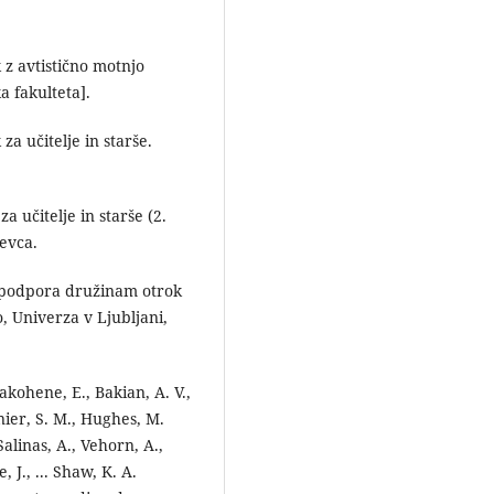
k z avtistično motnjo
a fakulteta].
 za učitelje in starše.
za učitelje in starše (2.
Levca.
 podpora družinam otrok
, Univerza v Ljubljani,
akohene, E., Bakian, A. V.,
rnier, S. M., Hughes, M.
Salinas, A., Vehorn, A.,
 J., ... Shaw, K. A.