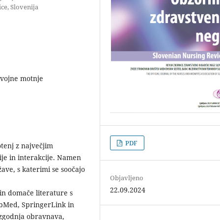
ce, Slovenija
zvojne motnje
PDF
otenj z največjim
je in interakcije. Namen
žave, s katerimi se soočajo
Objavljeno
22.09.2024
 in domače literature s
bMed, SpringerLink in
: zgodnja obravnava,