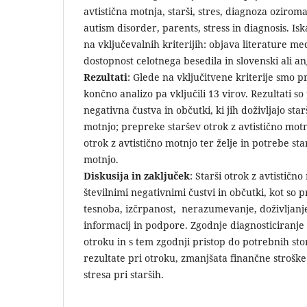
avtistična motnja, starši, stres, diagnoza ozirom
autism disorder, parents, stress in diagnosis. Iska
na vključevalnih kriterijih: objava literature m
dostopnost celotnega besedila in slovenski ali ang
Rezultati
: Glede na vključitvene kriterije smo p
končno analizo pa vključili 13 virov. Rezultati so 
negativna čustva in občutki, ki jih doživljajo star
motnjo; prepreke staršev otrok z avtistično mot
otrok z avtistično motnjo ter želje in potrebe sta
motnjo.
Diskusija in zaključek
: Starši otrok z avtistično
številnimi negativnimi čustvi in občutki, kot so
tesnoba, izčrpanost, nerazumevanje, doživljanj
informacij in podpore. Zgodnje diagnosticiranje 
otroku in s tem zgodnji pristop do potrebnih stor
rezultate pri otroku, zmanjšata finančne stroške
stresa pri starših.