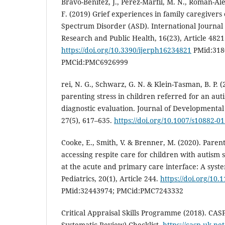
Bravo-Benítez, J., Pérez-Marfil, M. N., Román-Al
F. (2019) Grief experiences in family caregivers
Spectrum Disorder (ASD). International Journal
Research and Public Health, 16(23), Article 4821
https://doi.org/10.3390/ijerph16234821
PMid:318
PMCid:PMC6926999
rei, N. G., Schwarz, G. N. & Klein-Tasman, B. P. (
parenting stress in children referred for an au
diagnostic evaluation. Journal of Developmental a
27(5), 617–635.
https://doi.org/10.1007/s10882-0
Cooke, E., Smith, V. & Brenner, M. (2020). Parent
accessing respite care for children with autism
at the acute and primary care interface: A syst
Pediatrics, 20(1), Article 244.
https://doi.org/10.
PMid:32443974; PMCid:PMC7243332
Critical Appraisal Skills Programme (2018). CASP
Systematic Review) Checklist.
https://casp-uk.net