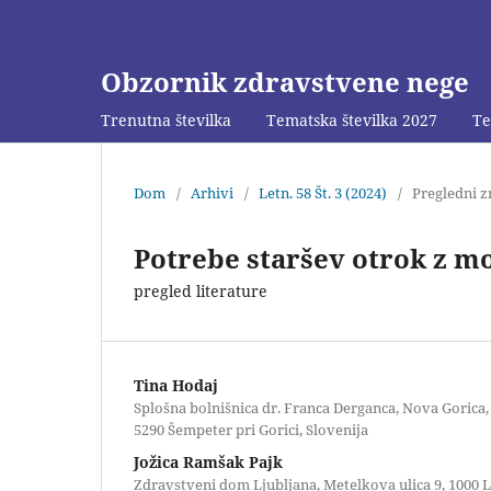
Obzornik zdravstvene nege
Trenutna številka
Tematska številka 2027
Te
Dom
/
Arhivi
/
Letn. 58 Št. 3 (2024)
/
Pregledni z
Potrebe staršev otrok z mo
pregled literature
Tina Hodaj
Splošna bolnišnica dr. Franca Derganca, Nova Gorica, 
5290 Šempeter pri Gorici, Slovenija
Jožica Ramšak Pajk
Zdravstveni dom Ljubljana, Metelkova ulica 9, 1000 L