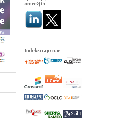
omrežjih
Indeksirajo nas