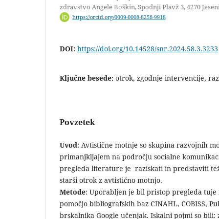
zdravstvo Angele Boškin, Spodnji Plavž 3, 4270 Jeseni
https://orcid.org/0009-0008-8258-9918
DOI:
https://doi.org/10.14528/snr.2024.58.3.3233
Ključne besede:
otrok, zgodnje intervencije, ra
Povzetek
Uvod
: Avtistične motnje so skupina razvojnih m
primanjkljajem na področju socialne komunikaci
pregleda literature je raziskati in predstaviti te
starši otrok z avtistično motnjo.
Metode
: Uporabljen je bil pristop pregleda tuje
pomočjo bibliografskih baz CINAHL, COBISS, Pu
brskalnika Google učenjak. Iskalni pojmi so bili