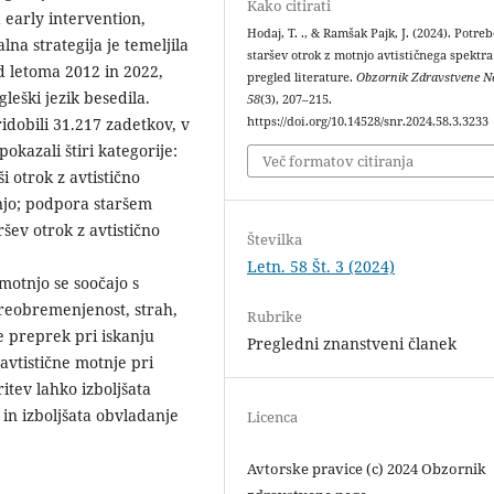
Kako citirati
a early intervention,
Hodaj, T. ., & Ramšak Pajk, J. (2024). Potre
lna strategija je temeljila
staršev otrok z motnjo avtističnega spektra
ed letoma 2012 in 2022,
pregled literature.
Obzornik Zdravstvene N
leški jezik besedila.
58
(3), 207–215.
ridobili 31.217 zadetkov, v
https://doi.org/10.14528/snr.2024.58.3.3233
pokazali štiri kategorije:
Več formatov citiranja
ši otrok z avtistično
njo; podpora staršem
ršev otrok z avtistično
Številka
Letn. 58 Št. 3 (2024)
 motnjo se soočajo s
 preobremenjenost, strah,
Rubrike
e preprek pri iskanju
Pregledni znanstveni članek
avtistične motnje pri
itev lahko izboljšata
 in izboljšata obvladanje
Licenca
Avtorske pravice (c) 2024 Obzornik