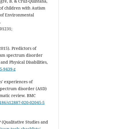
egre, B. & Cruz-Quintana,
 of children with Autism
 of Environmental
.
01231;
2015). Predictors of
tism spectrum disorder
nd Physical Disabilities,
15-9439-z
s' experiences of
 spectrum disorder (ASD)
ematic review. BMC
1186/s12887-020-02045-5
 (Qualitative Studies and
/casp-tools-checklists/