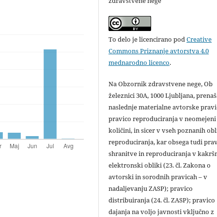
zdravstvene nege
To delo je licencirano pod
Creative
Commons Priznanje avtorstva 4.0
mednarodno licenco
.
Na Obzornik zdravstvene nege, Ob
železnici 30A, 1000 Ljubljana, prena
naslednje materialne avtorske pravi
pravico reproduciranja v neomejeni
količini, in sicer v vseh poznanih ob
reproduciranja, kar obsega tudi pra
shranitve in reproduciranja v kakršn
elektronski obliki (23. čl. Zakona o
avtorski in sorodnih pravicah – v
nadaljevanju ZASP); pravico
distribuiranja (24. čl. ZASP); pravico
dajanja na voljo javnosti vključno z