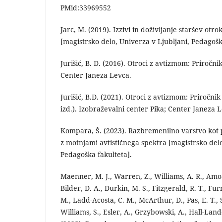
PMid:33969552
Jarc, M. (2019). Izzivi in doživljanje staršev otro
[magistrsko delo, Univerza v Ljubljani, Pedagošk
Jurišić, B. D. (2016). Otroci z avtizmom: Priročnik
Center Janeza Levca.
Jurišić, B.D. (2021). Otroci z avtizmom: Priročnik 
izd.). Izobraževalni center Pika; Center Janeza 
Kompara, Š. (2023). Razbremenilno varstvo kot
z motnjami avtističnega spektra [magistrsko delo
Pedagoška fakulteta].
Maenner, M. J., Warren, Z., Williams, A. R., Amo
Bilder, D. A., Durkin, M. S., Fitzgerald, R. T., Fu
M., Ladd-Acosta, C. M., McArthur, D., Pas, E. T., 
Williams, S., Esler, A., Grzybowski, A., Hall-Lande,