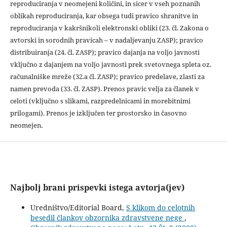
reproduciranja v neomejeni količini, in sicer v vseh poznanih
oblikah reproduciranja, kar obsega tudi pravico shranitve in
reproduciranja v kakršnikoli elektronski obliki (23. čl. Zakona o
avtorski in sorodnih pravicah – v nadaljevanju ZASP); pravico
distribuiranja (24. čl. ZASP); pravico dajanja na voljo javnosti
vključno z dajanjem na voljo javnosti prek svetovnega spleta oz.
računalniške mreže (32.a čl. ZASP); pravico predelave, zlasti za
namen prevoda (33. čl. ZASP). Prenos pravic velja za članek v
celoti (vključno s slikami, razpredelnicami in morebitnimi
prilogami). Prenos je izključen ter prostorsko in časovno
neomejen.
Najbolj brani prispevki istega avtorja(jev)
Uredništvo/Editorial Board,
S klikom do celotnih
besedil člankov obzornika zdravstvene nege
,