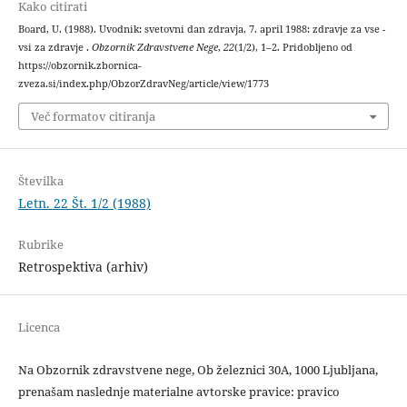
Kako citirati
Board, U. (1988). Uvodnik: svetovni dan zdravja, 7. april 1988: zdravje za vse -
vsi za zdravje .
Obzornik Zdravstvene Nege
,
22
(1/2), 1–2. Pridobljeno od
https://obzornik.zbornica-
zveza.si/index.php/ObzorZdravNeg/article/view/1773
Več formatov citiranja
Številka
Letn. 22 Št. 1/2 (1988)
Rubrike
Retrospektiva (arhiv)
Licenca
Na Obzornik zdravstvene nege, Ob železnici 30A, 1000 Ljubljana,
prenašam naslednje materialne avtorske pravice: pravico