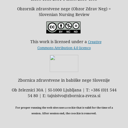
Obzornik zdravstvene nege (Obzor Zdrav Neg) =
Slovenian Nursing Review
This work is licensed under a
Creative
Commons Attribution 4.0 licenco
Zbornica zdravstvene in babiške nege Slovenije
Ob železnici 30A | SI-1000 Ljubljana | T: +386 (0)1 544
54 80 | E: tajnistvo@zbornica-zveza.si
For proper running the web sites uses a cockie that is valid for the time of a
session. After session end, the coockie is removed.