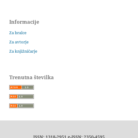
Informacije
Za bralce
Za avtorje
Za knjižničarje
Trenutna številka
ISSN: 1318-2951 e-ISSN: 2350-4595