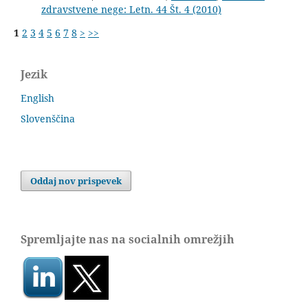
zdravstvene nege: Letn. 44 Št. 4 (2010)
1
2
3
4
5
6
7
8
>
>>
Jezik
English
Slovenščina
Oddaj nov prispevek
Spremljajte nas na socialnih omrežjih