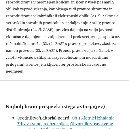
reproduciranja v neomejeni količini, in sicer v vseh poznanih
oblikah reproduciranja, kar obsega tudi pravico shranitve in
reproduciranja v kakršnikoli elektronski obliki (23. čl. Zakona o
avtorski in sorodnih pravicah – v nadaljevanju ZASP); pravico
distribuiranja (24. čl. ZASP); pravico dajanja na voljo javnosti
vključno z dajanjem na voljo javnosti prek svetovnega spleta oz.
računalniške mreže (32.a čl. ZASP); pravico predelave, zlasti za
namen prevoda (33. čl. ZASP). Prenos pravic velja za članek v
celoti (vključno s slikami, razpredelnicami in morebitnimi
prilogami). Prenos je izključen ter prostorsko in časovno
neomejen.
Najbolj brani prispevki istega avtorja(jev)
Uredništvo/Editorial Board,
Ob 15.letnici izhajanja
Zdravstvenega obzornika
,
Obzornik zdravstvene