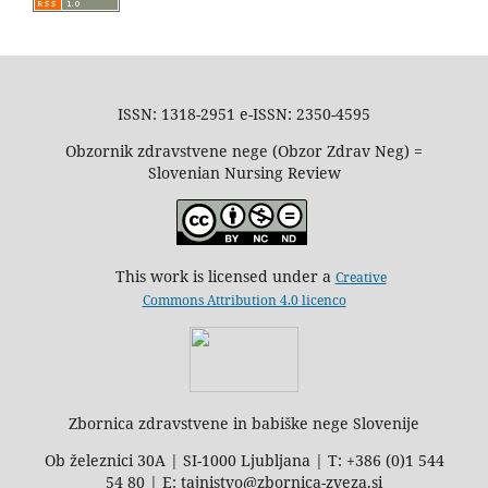
ISSN: 1318-2951 e-ISSN: 2350-4595
Obzornik zdravstvene nege (Obzor Zdrav Neg) =
Slovenian Nursing Review
This work is licensed under a
Creative
Commons Attribution 4.0 licenco
Zbornica zdravstvene in babiške nege Slovenije
Ob železnici 30A | SI-1000 Ljubljana | T: +386 (0)1 544
54 80 | E: tajnistvo@zbornica-zveza.si