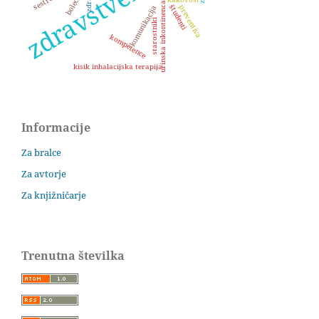
bolečina
urinska inkontinenca
študenti
preventiva
komunikacija
starostniki
kompetence
kisik inhalacijska terapija
Informacije
Za bralce
Za avtorje
Za knjižničarje
Trenutna številka