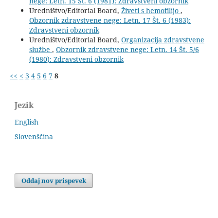
nege: Letn. 15 Št. 6 (1981): Zdravstveni obzornik
Uredništvo/Editorial Board,
Živeti s hemofilijo
,
Obzornik zdravstvene nege: Letn. 17 Št. 6 (1983):
Zdravstveni obzornik
Uredništvo/Editorial Board,
Organizacija zdravstvene
službe
,
Obzornik zdravstvene nege: Letn. 14 Št. 5/6
(1980): Zdravstveni obzornik
<<
<
3
4
5
6
7
8
Jezik
English
Slovenščina
Oddaj nov prispevek