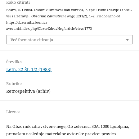
Kako citirati
Board, U. (1988). Uvodnik: svetovni dan zdravja, 7. april 1988: zdravje za vse -
vsi za zdravje .
Obzornik Zdravstvene Nege
,
22
(1/2), 1–2. Pridobljeno od
https://obzornik.zbornica-
zveza.si/index.php/ObzorZdravNeg/article/view/1773
Več formatov citiranja
Številka
Letn. 22 Št. 1/2 (1988)
Rubrike
Retrospektiva (arhiv)
Licenca
Na Obzornik zdravstvene nege, Ob železnici 30A, 1000 Ljubljana,
prenašam naslednje materialne avtorske pravice: pravico