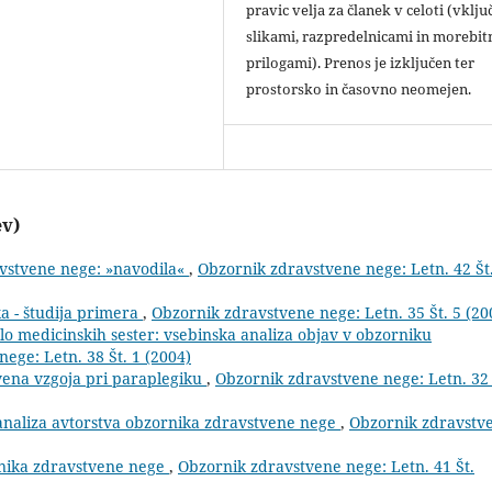
pravic velja za članek v celoti (vklju
slikami, razpredelnicami in morebit
prilogami). Prenos je izključen ter
prostorsko in časovno neomejen.
ev)
avstvene nege: »navodila«
,
Obzornik zdravstvene nege: Letn. 42 Št
ka - študija primera
,
Obzornik zdravstvene nege: Letn. 35 Št. 5 (20
lo medicinskih sester: vsebinska analiza objav v obzorniku
ege: Letn. 38 Št. 1 (2004)
vena vzgoja pri paraplegiku
,
Obzornik zdravstvene nege: Letn. 32 
analiza avtorstva obzornika zdravstvene nege
,
Obzornik zdravstv
rnika zdravstvene nege
,
Obzornik zdravstvene nege: Letn. 41 Št.