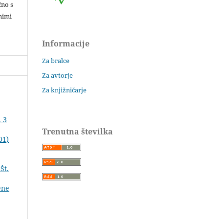
čno s
nimi
Informacije
Za bralce
Za avtorje
Za knjižničarje
. 3
Trenutna številka
01)
Št.
ene