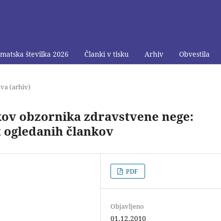
matska številka 2026
Članki v tisku
Arhiv
Obvestila
va (arhiv)
kov obzornika zdravstvene nege:
t ogledanih člankov
PDF
Objavljeno
01.12.2010