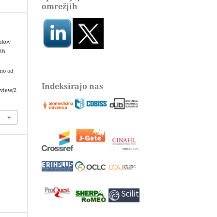
omrežjih
nikov
tih
eno od
Indeksirajo nas
/view/2