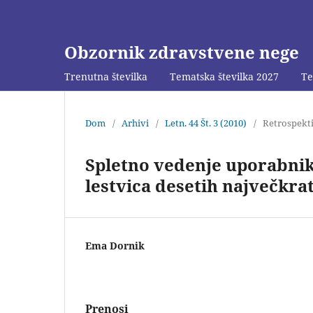
Obzornik zdravstvene nege
Trenutna številka
Tematska številka 2027
Te
Dom
/
Arhivi
/
Letn. 44 Št. 3 (2010)
/
Retrospekti
Spletno vedenje uporabni
lestvica desetih največkra
Ema Dornik
Prenosi