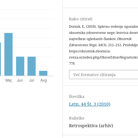
Kako citirati
Dornik, E. (2010). Spletno vedenje uporab
obzornika zdravstvene nege: lestvica dese
največkrat ogledanih člankov.
Obzornik
Zdravstvene Nege
,
44
(3), 212–212. Pridoblj
https://obzornik.zbornica-
zveza.si/index.php/ObzorZdravNeg/article
778
Več formatov citiranja
Številka
Letn. 44 Št. 3 (2010)
Rubrike
Retrospektiva (arhiv)