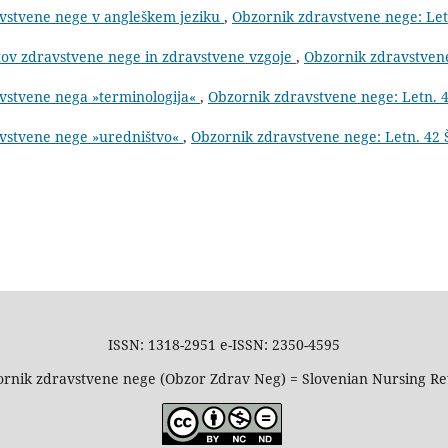
avstvene nege v angleškem jeziku
,
Obzornik zdravstvene nege: Let
tov zdravstvene nege in zdravstvene vzgoje
,
Obzornik zdravstven
avstvene nega »terminologija«
,
Obzornik zdravstvene nege: Letn. 
avstvene nege »uredništvo«
,
Obzornik zdravstvene nege: Letn. 42 Š
ISSN: 1318-2951 e-ISSN: 2350-4595
rnik zdravstvene nege (Obzor Zdrav Neg) = Slovenian Nursing R