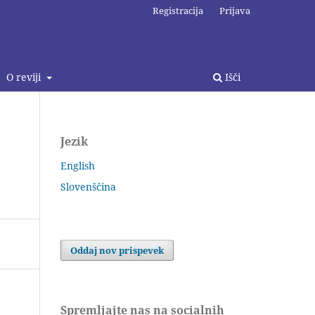
Registracija
Prijava
O reviji
Išči
Jezik
English
Slovenščina
Oddaj nov prispevek
Spremljajte nas na socialnih