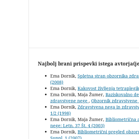
Najbolj brani prispevki istega avtorja(j
Ema Dornik,
Spletna stran obzornika zdr
(2008)
Ema Dornik,
Kakovost življenja tetraplegi
Ema Dornik, Maja Žumer,
Raziskovalno de
zdravstvene nege
,
Obzornik zdravstvene n
Ema Dornik,
Zdravstvena nega in zdravst
1/2 (1998)
Ema Dornik, Maja Žumer,
Bibliometrična 
nege: Letn. 37 Št. 4 (2003)
Ema Dornik,
Bibliometrični pregled obzo
Suppl. 1 (2007)