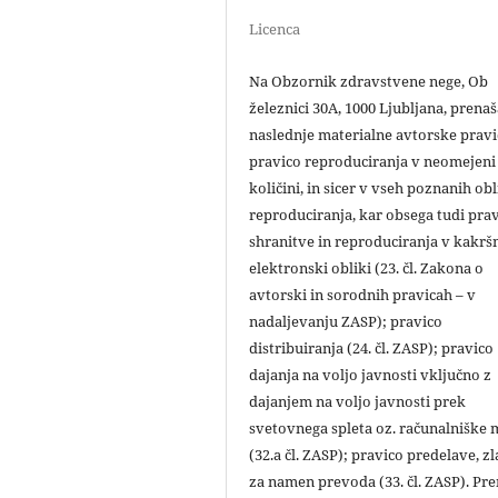
Licenca
Na Obzornik zdravstvene nege, Ob
železnici 30A, 1000 Ljubljana, prena
naslednje materialne avtorske pravi
pravico reproduciranja v neomejeni
količini, in sicer v vseh poznanih ob
reproduciranja, kar obsega tudi pra
shranitve in reproduciranja v kakršn
elektronski obliki (23. čl. Zakona o
avtorski in sorodnih pravicah – v
nadaljevanju ZASP); pravico
distribuiranja (24. čl. ZASP); pravico
dajanja na voljo javnosti vključno z
dajanjem na voljo javnosti prek
svetovnega spleta oz. računalniške
(32.a čl. ZASP); pravico predelave, zl
za namen prevoda (33. čl. ZASP). Pr