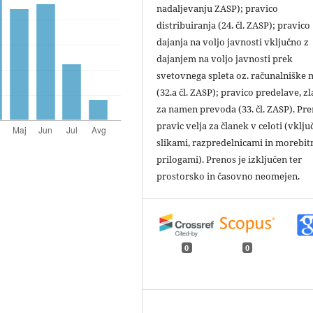
nadaljevanju ZASP); pravico
distribuiranja (24. čl. ZASP); pravico
dajanja na voljo javnosti vključno z
dajanjem na voljo javnosti prek
svetovnega spleta oz. računalniške
(32.a čl. ZASP); pravico predelave, zl
za namen prevoda (33. čl. ZASP). Pr
pravic velja za članek v celoti (vklju
slikami, razpredelnicami in morebit
prilogami). Prenos je izključen ter
prostorsko in časovno neomejen.
0
0