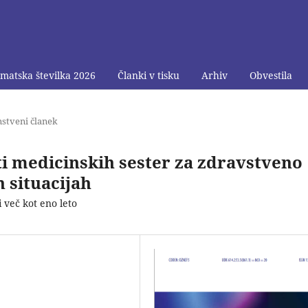
matska številka 2026
Članki v tisku
Arhiv
Obvestila
nstveni članek
 medicinskih sester za zdravstveno
 situacijah
več kot eno leto