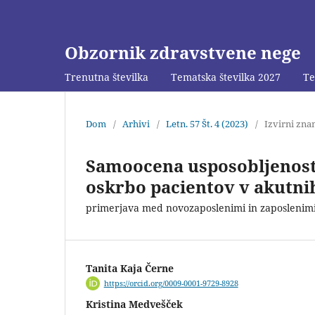
Obzornik zdravstvene nege
Trenutna številka
Tematska številka 2027
Te
Dom
/
Arhivi
/
Letn. 57 Št. 4 (2023)
/
Izvirni zna
Samoocena usposobljenosti
oskrbo pacientov v akutnih
primerjava med novozaposlenimi in zaposlenimi 
Tanita Kaja Černe
https://orcid.org/0009-0001-9729-8928
Kristina Medvešček