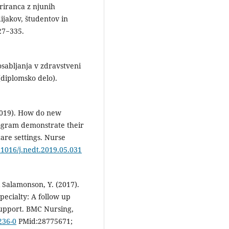
riranca z njunih
ijakov, študentov in
27−335.
osabljanja v zdravstveni
diplomsko delo).
(2019). How do new
ogram demonstrate their
are settings. Nurse
0.1016/j.nedt.2019.05.031
& Salamonson, Y. (2017).
pecialty: A follow up
support. BMC Nursing,
236-0
PMid:28775671;