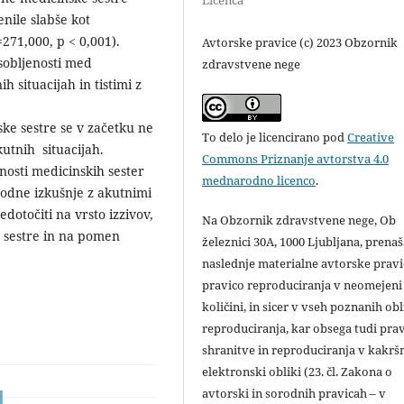
Licenca
nile slabše kot
271,000, p < 0,001).
Avtorske pravice (c) 2023 Obzornik
sobljenosti med
zdravstvene nege
 situacijah in tistimi z
ke sestre se v začetku ne
To delo je licencirano pod
Creative
utnih situacijah.
Commons Priznanje avtorstva 4.0
nosti medicinskih sester
mednarodno licenco
.
hodne izkušnje z akutnimi
edotočiti na vrsto izzivov,
Na Obzornik zdravstvene nege, Ob
 sestre in na pomen
železnici 30A, 1000 Ljubljana, prena
naslednje materialne avtorske pravi
pravico reproduciranja v neomejeni
količini, in sicer v vseh poznanih ob
reproduciranja, kar obsega tudi pra
shranitve in reproduciranja v kakršn
elektronski obliki (23. čl. Zakona o
avtorski in sorodnih pravicah – v