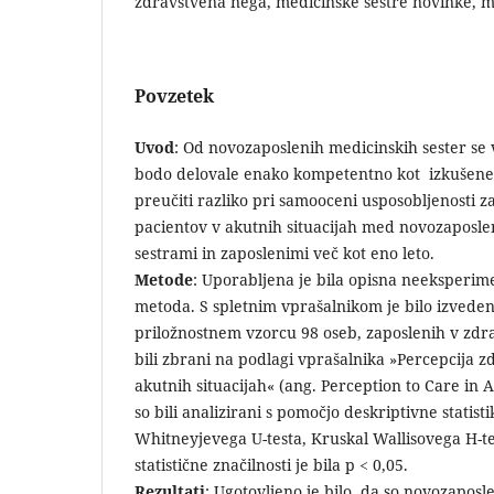
zdravstvena nega, medicinske sestre novinke, 
Povzetek
Uvod
: Od novozaposlenih medicinskih sester se 
bodo delovale enako kompetentno kot izkušene.
preučiti razliko pri samooceni usposobljenosti 
pacientov v akutnih situacijah med novozaposle
sestrami in zaposlenimi več kot eno leto.
Metode
: Uporabljena je bila opisna neeksperim
metoda. S spletnim vprašalnikom je bilo izvede
priložnostnem vzorcu 98 oseb, zaposlenih v zdra
bili zbrani na podlagi vprašalnika »Percepcija 
akutnih situacijah« (ang. Perception to Care in A
so bili analizirani s pomočjo deskriptivne statis
Whitneyjevega U-testa, Kruskal Wallisovega H-t
statistične značilnosti je bila p < 0,05.
Rezultati
: Ugotovljeno je bilo, da so novozapos