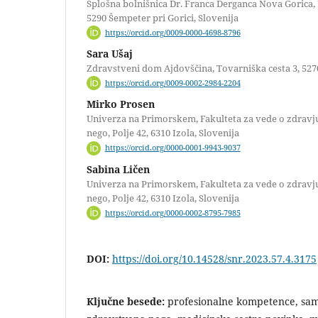
Splošna bolnišnica Dr. Franca Derganca Nova Gorica, U
5290 Šempeter pri Gorici, Slovenija
https://orcid.org/0009-0000-4698-8796
Sara Ušaj
Zdravstveni dom Ajdovščina, Tovarniška cesta 3, 527
https://orcid.org/0009-0002-2984-2204
Mirko Prosen
Univerza na Primorskem, Fakulteta za vede o zdravj
nego, Polje 42, 6310 Izola, Slovenija
https://orcid.org/0000-0001-9943-9037
Sabina Ličen
Univerza na Primorskem, Fakulteta za vede o zdravj
nego, Polje 42, 6310 Izola, Slovenija
https://orcid.org/0000-0002-8795-7985
DOI:
https://doi.org/10.14528/snr.2023.57.4.3175
Ključne besede:
profesionalne kompetence, sa