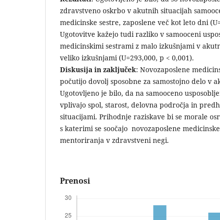
zdravstveno oskrbo v akutnih situacijah samooce
medicinske sestre, zaposlene več kot leto dni (U=
Ugotovitve kažejo tudi razliko v samooceni uspo
medicinskimi sestrami z malo izkušnjami v akutnih
veliko izkušnjami (U=293,000, p < 0,001).
Diskusija in zaključek
: Novozaposlene medicins
počutijo dovolj sposobne za samostojno delo v ak
Ugotovljeno je bilo, da na samooceno usposoblje
vplivajo spol, starost, delovna področja in pred
situacijami. Prihodnje raziskave bi se morale osr
s katerimi se soočajo novozaposlene medicinske
mentoriranja v zdravstveni negi.
Prenosi