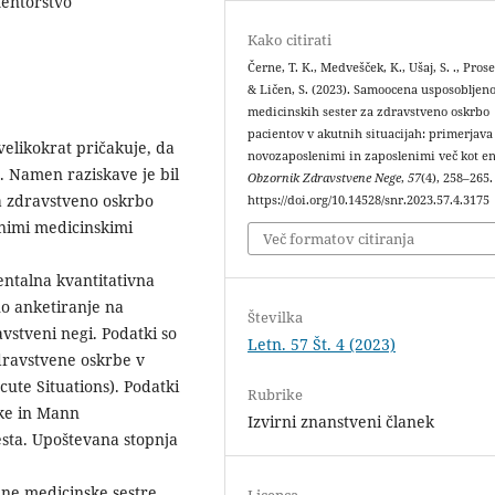
mentorstvo
Kako citirati
Černe, T. K., Medvešček, K., Ušaj, S. ., Prose
& Ličen, S. (2023). Samoocena usposobljeno
medicinskih sester za zdravstveno oskrbo
pacientov v akutnih situacijah: primerjav
velikokrat pričakuje, da
novozaposlenimi in zaposlenimi več kot en
 Namen raziskave je bil
Obzornik Zdravstvene Nege
,
57
(4), 258–265.
za zdravstveno oskrbo
https://doi.org/10.14528/snr.2023.57.4.3175
nimi medicinskimi
Več formatov citiranja
entalna kvantitativna
no anketiranje na
Številka
vstveni negi. Podatki so
Letn. 57 Št. 4 (2023)
zdravstvene oskrbe v
cute Situations). Podatki
Rubrike
tike in Mann
Izvirni znanstveni članek
esta. Upoštevana stopnja
lene medicinske sestre