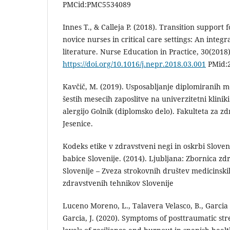
PMCid:PMC5534089
Innes T., & Calleja P. (2018). Transition suppor
novice nurses in critical care settings: An integr
literature. Nurse Education in Practice, 30(2018)
https://doi.org/10.1016/j.nepr.2018.03.001
PMid:
Kavčič, M. (2019). Usposabljanje diplomiranih m
šestih mesecih zaposlitve na univerzitetni kliniki
alergijo Golnik (diplomsko delo). Fakulteta za z
Jesenice.
Kodeks etike v zdravstveni negi in oskrbi Sloven
babice Slovenije. (2014). Ljubljana: Zbornica z
Slovenije – Zveza strokovnih društev medicinskih
zdravstvenih tehnikov Slovenije
Luceno Moreno, L., Talavera Velasco, B., Garcia
Garcia, J. (2020). Symptoms of posttraumatic stre