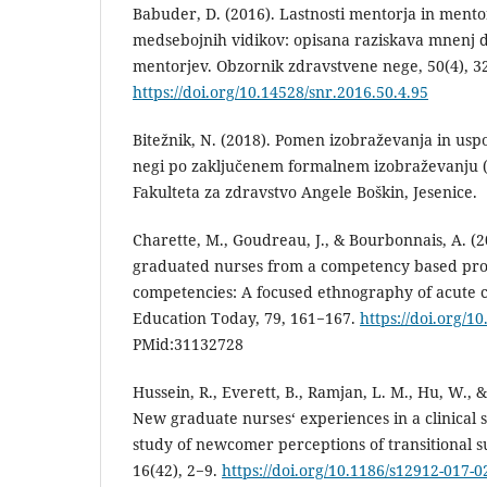
Babuder, D. (2016). Lastnosti mentorja in mento
medsebojnih vidikov: opisana raziskava mnenj d
mentorjev. Obzornik zdravstvene nege, 50(4), 3
https://doi.org/10.14528/snr.2016.50.4.95
Bitežnik, N. (2018). Pomen izobraževanja in usp
negi po zaključenem formalnem izobraževanju (
Fakulteta za zdravstvo Angele Boškin, Jesenice.
Charette, M., Goudreau, J., & Bourbonnais, A. 
graduated nurses from a competency based pr
competencies: A focused ethnography of acute c
Education Today, 79, 161−167.
https://doi.org/1
PMid:31132728
Hussein, R., Everett, B., Ramjan, L. M., Hu, W., 
New graduate nurses‘ experiences in a clinical s
study of newcomer perceptions of transitional 
16(42), 2−9.
https://doi.org/10.1186/s12912-017-0