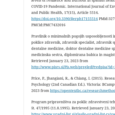
levels of resilience and burnout in spanish heal
COVID-19 Pandemic. International Journal of E
and Public Health, 17(15), Article 5514.
https://doi.org/10.3390/ijerph17155514
PMid:327
PMCid:PMC7432016
Pravilnik o minimalnih pogojih usposobljenosti i
poklice zdravnik, zdravnik specialist, zdravnik 
dentalne medicine, doktor dentalne medicine sp
medicinska sestra, diplomirana babica in magiste
Retrieved January 23, 2023 from
http://www.pisrs.si/Pis.web/pregledPredpisa?i
Price, P., Jhangiani, R., & Chiang, I. (2015). Res
Psychology (2nd Canadian Ed.). Victoria: BCamp
2023 from
https://opentextbc.ca/researchmethod
Program pripravništva za poklic zdravstveni tehn
št. 47/1995 (11.8.1995). Retrieved January 23, 2
https://www.uradni-list.si/glasilo-uradni-list-rs/