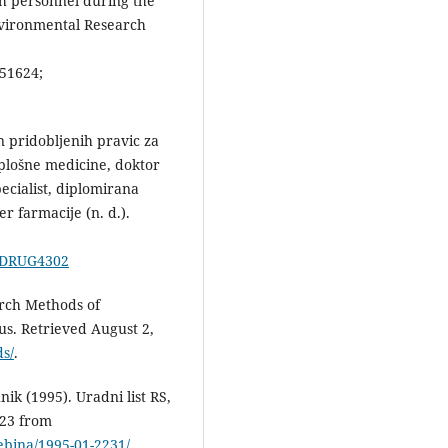
th personnel during the
nvironmental Research
51624;
n pridobljenih pravic za
splošne medicine, doktor
ecialist, diplomirana
r farmacije (n. d.).
d=DRUG4302
earch Methods of
us. Retrieved August 2,
s/
.
ik (1995). Uradni list RS,
023 from
vsebina/1995-01-2231/