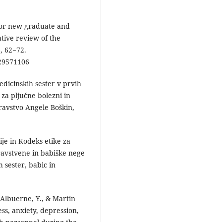
t for new graduate and
ative review of the
, 62−72.
29571106
edicinskih sester v prvih
 za pljučne bolezni in
dravstvo Angele Boškin,
ije in Kodeks etike za
dravstvene in babiške nege
 sester, babic in
 Albuerne, Y., & Martin
ss, anxiety, depression,