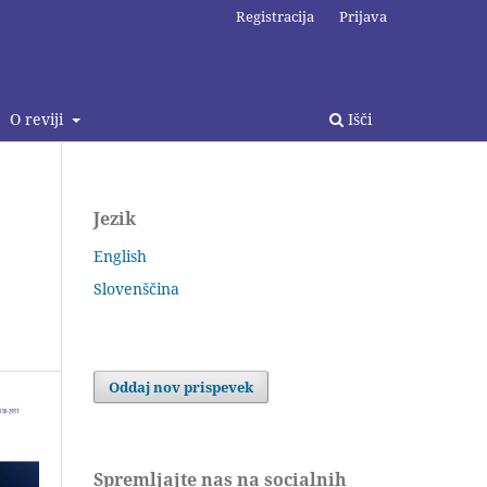
Registracija
Prijava
O reviji
Išči
Jezik
English
Slovenščina
Oddaj nov prispevek
Spremljajte nas na socialnih