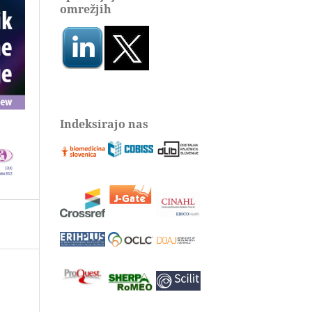
omrežjih
Indeksirajo nas