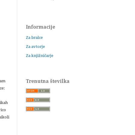
Informacije
Za bralce
Za avtorje
Za knjižničarje
Trenutna številka
šam
ce:
likah
vico
ikoli