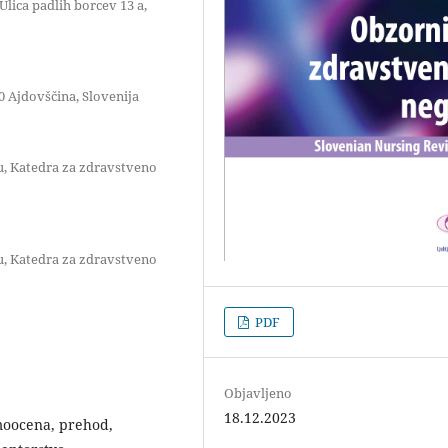
lica padlih borcev 13 a,
0 Ajdovščina, Slovenija
u, Katedra za zdravstveno
u, Katedra za zdravstveno
PDF
Objavljeno
18.12.2023
moocena, prehod,