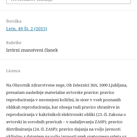
Številka
Letn. 49 Št. 2 (2015)
Rubrike
Izvirni znanstveni članek
Licenca
Na Obzornik zdravstvene nege, Ob železnici 30A, 1000 Ljubljana,
prenašam naslednje materialne avtorske pravice: pravico
reproduciranja v neomejeni količini, in sicer v vseh poznanih
oblikah reproduciranja, kar obsega tudi pravico shranitve in
reproduciranja v kakršnikoli elektronski obliki (23. čl. Zakona o
avtorski in sorodnih pravicah – v nadaljevanju ZASP); pravico
distribuiranja (24. čl. ZASP); pravico dajanja na voljo javnosti
vključno z dajanjem na voljo javnosti prek svetovnega spleta oz.