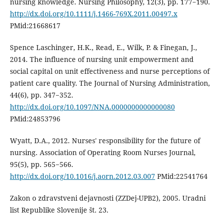
nursing knowledge. Nursing Philosophy, 12(3), pp. 177−190.
http://dx.doi.org/10.1111/j.1466-769X.2011.00497.x
PMid:21668617
Spence Laschinger, H.K., Read, E., Wilk, P. & Finegan, J.,
2014. The influence of nursing unit empowerment and
social capital on unit effectiveness and nurse perceptions of
patient care quality. The Journal of Nursing Administration,
44(6), pp. 347−352.
http://dx.doi.org/10.1097/NNA.0000000000000080
PMid:24853796
Wyatt, D.A., 2012. Nurses' responsibility for the future of
nursing. Association of Operating Room Nurses Journal,
95(5), pp. 565−566.
http://dx.doi.org/10.1016/j.aorn.2012.03.007
PMid:22541764
Zakon o zdravstveni dejavnosti (ZZDej-UPB2), 2005. Uradni
list Republike Slovenije št. 23.