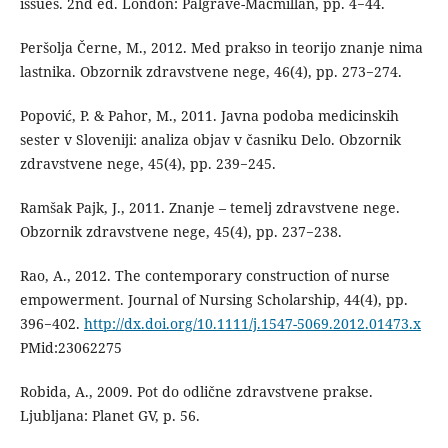
issues. 2nd ed. London: Palgrave-Macmillan, pp. 4−44.
Peršolja Černe, M., 2012. Med prakso in teorijo znanje nima
lastnika. Obzornik zdravstvene nege, 46(4), pp. 273−274.
Popović, P. & Pahor, M., 2011. Javna podoba medicinskih
sester v Sloveniji: analiza objav v časniku Delo. Obzornik
zdravstvene nege, 45(4), pp. 239−245.
Ramšak Pajk, J., 2011. Znanje – temelj zdravstvene nege.
Obzornik zdravstvene nege, 45(4), pp. 237−238.
Rao, A., 2012. The contemporary construction of nurse
empowerment. Journal of Nursing Scholarship, 44(4), pp.
396−402.
http://dx.doi.org/10.1111/j.1547-5069.2012.01473.x
PMid:23062275
Robida, A., 2009. Pot do odlične zdravstvene prakse.
Ljubljana: Planet GV, p. 56.