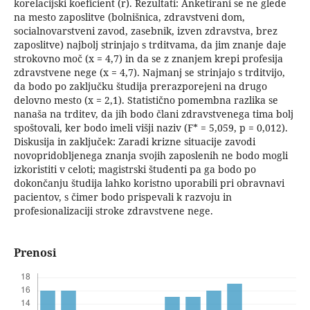
korelacijski koeficient (r). Rezultati: Anketirani se ne glede
na mesto zaposlitve (bolnišnica, zdravstveni dom,
socialnovarstveni zavod, zasebnik, izven zdravstva, brez
zaposlitve) najbolj strinjajo s trditvama, da jim znanje daje
strokovno moč (x = 4,7) in da se z znanjem krepi profesija
zdravstvene nege (x = 4,7). Najmanj se strinjajo s trditvijo,
da bodo po zaključku študija prerazporejeni na drugo
delovno mesto (x = 2,1). Statistično pomembna razlika se
nanaša na trditev, da jih bodo člani zdravstvenega tima bolj
spoštovali, ker bodo imeli višji naziv (F* = 5,059, p = 0,012).
Diskusija in zaključek: Zaradi krizne situacije zavodi
novopridobljenega znanja svojih zaposlenih ne bodo mogli
izkoristiti v celoti; magistrski študenti pa ga bodo po
dokončanju študija lahko koristno uporabili pri obravnavi
pacientov, s čimer bodo prispevali k razvoju in
profesionalizaciji stroke zdravstvene nege.
Prenosi