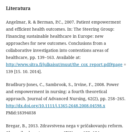
Literatura
Angelmar, R. & Berman, P.C., 2007. Patient empowerment
and efficient health outcomes. In: The Steering Group:
Financing sustainable healthcare in Europe: new
approaches for new outcomes. Conclusions from a
collaborative investigation into contentions areas of
healthcare, pp. 139−163. Available at:
http://www.sitra.fi/julkaisut/muut/the_cox_report.pdf#page
=
139 [15. 10. 2014].
Bradbury-Jones, C., Sambrook, S., Irvine, F., 2008. Power
and empowerment in nursing: a fourth theoretical
approach. Journal of Advanced Nursing, 62(2), pp. 258−265.
http://dx.doi.org/10.1111/j.1365-2648.2008.04598.x
PMid:18394038
Bregar, B., 2013. Zdravstvena nega v pričakovanju reform.