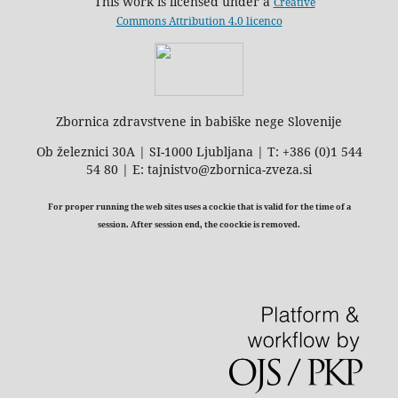
This work is licensed under a
Creative
Commons Attribution 4.0 licenco
Zbornica zdravstvene in babiške nege Slovenije
Ob železnici 30A | SI-1000 Ljubljana | T: +386 (0)1 544
54 80 | E: tajnistvo@zbornica-zveza.si
For proper running the web sites uses a cockie that is valid for the time of a
session. After session end, the coockie is removed.