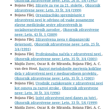
Obzornik zdravstvene nege: Letn. 26 Št. 5/6 (1992)
Bojana Filej,
Zdravje za vse za 21. stoletje
,
Obzornik
zdravstvene nege: Letn. 33 Št. 3/4 (1999)
Bojana Filej,
Organizacijsko spreminjanje v
zdravstveni negi je odvisno od vsake posamezne
glavne medicinske sestre zdravstvenih in
socialnovarstvenih zavodov
,
Obzornik zdravstvene
nege: Letn. 43 Št. 1 (2009)
Bojana Filej,
Zdravstvena nega v dispanzerski
dejavnosti
,
Obzornik zdravstvene nege: Letn. 25 Št.
3/4 (1991)
Bojana Filej,
Profesionalna načela v zdravstveni negi
,
Obzornik zdravstvene nege: Letn. 35 Št. 3/4 (2001)
Majda Zorec, Oscar R. de Miranda, Bojana Filej, A. C.
van den Hout,
Razvoj metodologije merjenja količine
dela v zdravstveni negi v mednarodnem projektu
,
Obzornik zdravstvene nege: Letn. 35 Št. 5 (2001)
Bojana Filej,
Uvodnik: raziskovanje v zdravstveni negi
kot osnova za razvoj stroke
,
Obzornik zdravstvene
nege: Letn. 30 Št. 3/4 (1996)
Bojana Filej,
Izzivi zdravstveni negi danes za jutri
,
Obzornik zdravstvene nege: Letn. 33 Št. 5/6 (1999)
Majda Zorec, Oscar R. de Miranda, Bojana Filej, A. C.