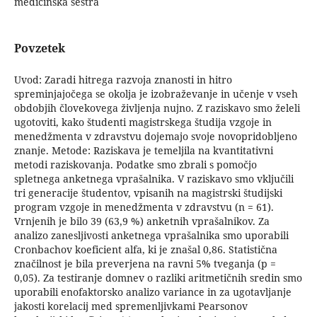
medicinska sestra
Povzetek
Uvod: Zaradi hitrega razvoja znanosti in hitro
spreminjajočega se okolja je izobraževanje in učenje v vseh
obdobjih človekovega življenja nujno. Z raziskavo smo želeli
ugotoviti, kako študenti magistrskega študija vzgoje in
menedžmenta v zdravstvu dojemajo svoje novopridobljeno
znanje. Metode: Raziskava je temeljila na kvantitativni
metodi raziskovanja. Podatke smo zbrali s pomočjo
spletnega anketnega vprašalnika. V raziskavo smo vključili
tri generacije študentov, vpisanih na magistrski študijski
program vzgoje in menedžmenta v zdravstvu (n = 61).
Vrnjenih je bilo 39 (63,9 %) anketnih vprašalnikov. Za
analizo zanesljivosti anketnega vprašalnika smo uporabili
Cronbachov koeficient alfa, ki je znašal 0,86. Statistična
značilnost je bila preverjena na ravni 5% tveganja (p =
0,05). Za testiranje domnev o razliki aritmetičnih sredin smo
uporabili enofaktorsko analizo variance in za ugotavljanje
jakosti korelacij med spremenljivkami Pearsonov