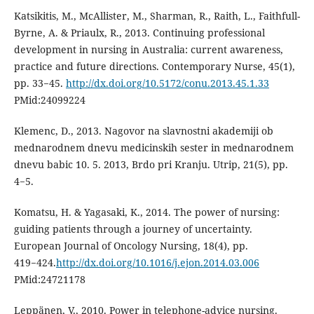
Katsikitis, M., McAllister, M., Sharman, R., Raith, L., Faithfull-
Byrne, A. & Priaulx, R., 2013. Continuing professional
development in nursing in Australia: current awareness,
practice and future directions. Contemporary Nurse, 45(1),
pp. 33−45.
http://dx.doi.org/10.5172/conu.2013.45.1.33
PMid:24099224
Klemenc, D., 2013. Nagovor na slavnostni akademiji ob
mednarodnem dnevu medicinskih sester in mednarodnem
dnevu babic 10. 5. 2013, Brdo pri Kranju. Utrip, 21(5), pp.
4−5.
Komatsu, H. & Yagasaki, K., 2014. The power of nursing:
guiding patients through a journey of uncertainty.
European Journal of Oncology Nursing, 18(4), pp.
419−424.
http://dx.doi.org/10.1016/j.ejon.2014.03.006
PMid:24721178
Leppänen, V., 2010. Power in telephone-advice nursing.