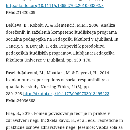
http://dx.doi.org/10.1111/j.1365-2702.2010.03392.x
PMid:21320209
Dekleva, B., Kobolt, A. & Klemenčič, M.M., 2006. Analiza
doseženih in zaželenih kompetenc študijskega programa
Socialna pedagogika na Pedagoški fakulteti v Ljubljani. In:
Tancig, S. & Devjak, T. eds. Prispevki k posodobitvi
pedagoških študijskih programov. Ljubljana: Pedagoška
fakulteta Univerze v Ljubljani, pp. 150−170.
Faseleh-Jahromi, M., Moattari, M. & Peyrovi, H., 2014.
Iranian nurses' perceptions of social responsibility: a
qualitative study. Nursing Ethics, 21(3), pp.
289−298.
http://dx.doi.org/10.1177/0969733013495223
PMid:24036668
Filej, B., 2010. Pomen povezovanja teorije in prakse v
zdravstveni negi. In: Skela-Savič, B., et al. eds. Teoretične in
praktične osnove zdravstvene nege. Jesenice: Visoka šola za