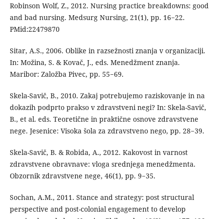
Robinson Wolf, Z., 2012. Nursing practice breakdowns: good
and bad nursing. Medsurg Nursing, 21(1), pp. 16−22.
PMid:22479870
Sitar, A.S., 2006. Oblike in razsežnosti znanja v organizaciji.
In: Možina, S. & Kovač, J., eds. Menedžment znanja.
Maribor: Založba Pivec, pp. 55−69.
Skela-Savič, B., 2010. Zakaj potrebujemo raziskovanje in na
dokazih podprto prakso v zdravstveni negi? In: Skela-Savič,
B., et al. eds. Teoretične in praktične osnove zdravstvene
nege. Jesenice: Visoka šola za zdravstveno nego, pp. 28−39.
Skela-Savič, B. & Robida, A., 2012. Kakovost in varnost
zdravstvene obravnave: vloga srednjega menedžmenta.
Obzornik zdravstvene nege, 46(1), pp. 9−35.
Sochan, A.M., 2011. Stance and strategy: post structural
perspective and post-colonial engagement to develop