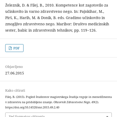
Železnik, D. & Filej, B., 2010. Kompetence kot zagotovilo za
učinkovito in varno zdravstveno nego. In: Pajnkihar, M.,
Pirš, K., Harih, M. & Donik, B. eds. Gradimo učinkovito in
zmogljivo zdravstveno nego. Maribor: Društvo medicinskih
sester, babic in zdravstvenih tehnikov, pp. 119−126.
PDF
Objavljeno
27.06.2015
Kako citirati
Filej, B. (2015). Pogled študentov magistrskega študija vzgoje in menedžmenta
v zdravstvu na pridobljeno znanje.
Obzornik Zdravstvene Nege
,
49
(2).
https://doi.org/10.14528/snr.2015.49.2.40
Več formatov citiranja