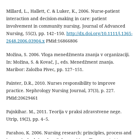
Millard, L., Hallett, C. & Luker, K., 2006. Nurse-patient
interaction and decision-making in care: patient
involvement in community nursing. Journal of Advanced
Nursing, 55(2), pp. 142−150.
http://dx.doi.org/10.1111/j.1365-
2648.2006.03904.x
PMid:16866806
Možina, S. 2006. Vloga menedžmenta znanja v organizaciji.
In: Možina, S. & Kovač, J., eds. Menedžment znanja.
Maribor: Založba Pivec, pp. 127−151.
Painter, D.R., 2010. Nurses responsibility to improve
practice. Nephrology Nursing Journal, 37(3), p. 227.
PMid:20629461
Pajnkihar. M., 2011. Teorija v praksi zdravstvene nege.
Utrip, 19(2), pp. 4−5.
Parahoo, K. 2006. Nursing research: principles, process and