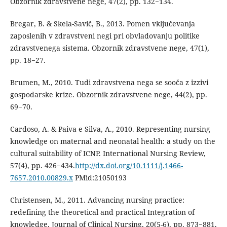
Obzornik zdravstvene nege, 47(2), pp. 132−134.
Bregar, B. & Skela-Savič, B., 2013. Pomen vključevanja
zaposlenih v zdravstveni negi pri obvladovanju politike
zdravstvenega sistema. Obzornik zdravstvene nege, 47(1),
pp. 18−27.
Brumen, M., 2010. Tudi zdravstvena nega se sooča z izzivi
gospodarske krize. Obzornik zdravstvene nege, 44(2), pp.
69−70.
Cardoso, A. & Paiva e Silva, A., 2010. Representing nursing
knowledge on maternal and neonatal health: a study on the
cultural suitability of ICNP. International Nursing Review,
57(4), pp. 426−434.
http://dx.doi.org/10.1111/j.1466-
7657.2010.00829.x
PMid:21050193
Christensen, M., 2011. Advancing nursing practice:
redefining the theoretical and practical Integration of
knowledge. Journal of Clinical Nursing, 20(5-6), pp. 873−881.