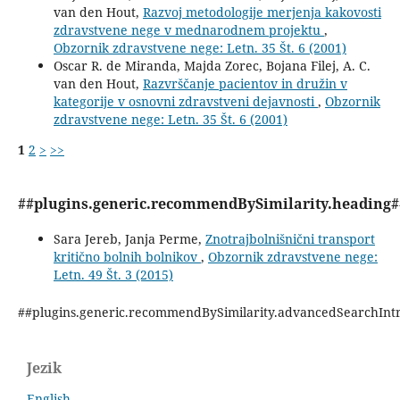
van den Hout,
Razvoj metodologije merjenja kakovosti
zdravstvene nege v mednarodnem projektu
,
Obzornik zdravstvene nege: Letn. 35 Št. 6 (2001)
Oscar R. de Miranda, Majda Zorec, Bojana Filej, A. C.
van den Hout,
Razvrščanje pacientov in družin v
kategorije v osnovni zdravstveni dejavnosti
,
Obzornik
zdravstvene nege: Letn. 35 Št. 6 (2001)
1
2
>
>>
##plugins.generic.recommendBySimilarity.heading#
Sara Jereb, Janja Perme,
Znotrajbolnišnični transport
kritično bolnih bolnikov
,
Obzornik zdravstvene nege:
Letn. 49 Št. 3 (2015)
##plugins.generic.recommendBySimilarity.advancedSearchInt
Jezik
English