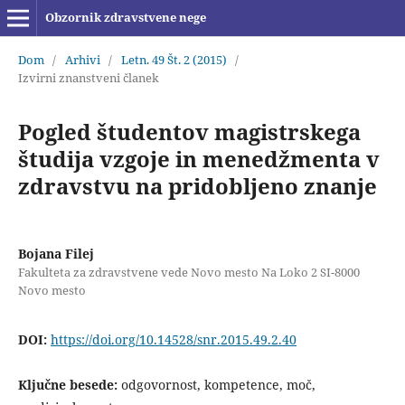
Obzornik zdravstvene nege
Dom
/
Arhivi
/
Letn. 49 Št. 2 (2015)
/
Izvirni znanstveni članek
Pogled študentov magistrskega
študija vzgoje in menedžmenta v
zdravstvu na pridobljeno znanje
Bojana Filej
Fakulteta za zdravstvene vede Novo mesto Na Loko 2 SI-8000
Novo mesto
DOI:
https://doi.org/10.14528/snr.2015.49.2.40
Ključne besede:
odgovornost, kompetence, moč,