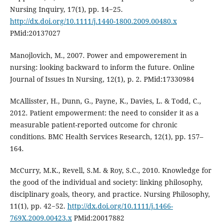
Nursing Inquiry, 17(1), pp. 14−25.
http://dx.doi.org/10.1111/j.1440-1800.2009.00480.x
PMid:20137027
Manojlovich, M., 2007. Power and empowerement in
nursing: looking backward to inform the future. Online
Journal of Issues In Nursing, 12(1), p. 2. PMid:17330984
McAllisster, H., Dunn, G., Payne, K., Davies, L. & Todd, C.,
2012. Patient empowerment: the need to consider it as a
measurable patient-reported outcome for chronic
conditions. BMC Health Services Research, 12(1), pp. 157–
164.
McCurry, M.K., Revell, S.M. & Roy, S.C., 2010. Knowledge for
the good of the individual and society: linking philosophy,
disciplinary goals, theory, and practice. Nursing Philosophy,
11(1), pp. 42−52.
http://dx.doi.org/10.1111/j.1466-
769X.2009.00423.x
PMid:20017882