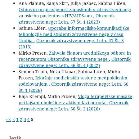
Ana Plahuta, Sanja Skrt, Julija Jazbec, Sabina Ličen,
Odnos in pripravljenost zaposlenih v zdravstveni negi
za oskrbo pacientov s HIV/AIDS-om
,
Obzornik
zdravstvene nege: Letn. 57 Št. 1 (2023)
Sabina Ličen,
Uporaba informacijsko-komunikacijske
tehnologije med študenti zdravstvene nege v času
študija
,
Obzornik zdravstvene nege: Letn. 47 Št. 3
(2013)
Mirko Prosen,
Zahvala članom uredniškega odbora in
recenzentom Obzornika zdravstvene nege
,
Obzornik
zdravstvene nege: Letn. 56 Št. 4 (2022)
Simona Trpin, Neža Ukmar, Sabina Ličen, Mirko
Prosen,
Izkušnje medicinskih sester z medpoklicnim
sodelovanjem
,
Obzornik zdravstvene nege: Letn. 60
Št. 1 (2026)
Kaja Krempl, Mirko Prosen,
Vloga terapevtske masaže
pri lajšanju bolečine v aktivni fazi poroda
,
Obzornik
zdravstvene nege: Letn. 60 Št. 2 (2026)
<<
<
1
2
3
4
5
Jezik