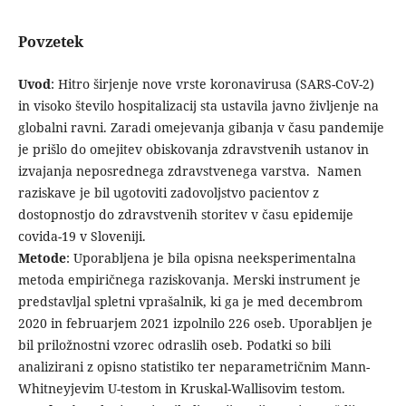
Povzetek
Uvod
: Hitro širjenje nove vrste koronavirusa (SARS-CoV-2)
in visoko število hospitalizacij sta ustavila javno življenje na
globalni ravni. Zaradi omejevanja gibanja v času pandemije
je prišlo do omejitev obiskovanja zdravstvenih ustanov in
izvajanja neposrednega zdravstvenega varstva. Namen
raziskave je bil ugotoviti zadovoljstvo pacientov z
dostopnostjo do zdravstvenih storitev v času epidemije
covida-19 v Sloveniji.
Metode
: Uporabljena je bila opisna neeksperimentalna
metoda empiričnega raziskovanja. Merski instrument je
predstavljal spletni vprašalnik, ki ga je med decembrom
2020 in februarjem 2021 izpolnilo 226 oseb. Uporabljen je
bil priložnostni vzorec odraslih oseb. Podatki so bili
analizirani z opisno statistiko ter neparametričnim Mann-
Whitneyjevim U-testom in Kruskal-Wallisovim testom.