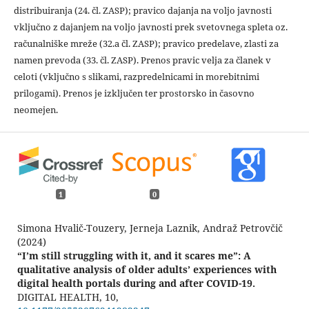
distribuiranja (24. čl. ZASP); pravico dajanja na voljo javnosti
vključno z dajanjem na voljo javnosti prek svetovnega spleta oz.
računalniške mreže (32.a čl. ZASP); pravico predelave, zlasti za
namen prevoda (33. čl. ZASP). Prenos pravic velja za članek v
celoti (vključno s slikami, razpredelnicami in morebitnimi
prilogami). Prenos je izključen ter prostorsko in časovno
neomejen.
1
0
Simona Hvalič-Touzery, Jerneja Laznik, Andraž Petrovčič
(2024)
“I’m still struggling with it, and it scares me”: A
qualitative analysis of older adults’ experiences with
digital health portals during and after COVID-19.
DIGITAL HEALTH,
10
,