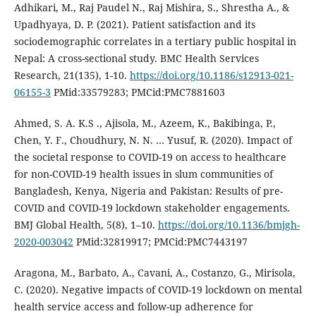
Adhikari, M., Raj Paudel N., Raj Mishira, S., Shrestha A., &
Upadhyaya, D. P. (2021). Patient satisfaction and its
sociodemographic correlates in a tertiary public hospital in
Nepal: A cross-sectional study. BMC Health Services
Research, 21(135), 1-10.
https://doi.org/10.1186/s12913-021-
06155-3
PMid:33579283; PMCid:PMC7881603
Ahmed, S. A. K.S ., Ajisola, M., Azeem, K., Bakibinga, P.,
Chen, Y. F., Choudhury, N. N. … Yusuf, R. (2020). Impact of
the societal response to COVID-19 on access to healthcare
for non-COVID-19 health issues in slum communities of
Bangladesh, Kenya, Nigeria and Pakistan: Results of pre-
COVID and COVID-19 lockdown stakeholder engagements.
BMJ Global Health, 5(8), 1–10.
https://doi.org/10.1136/bmjgh-
2020-003042
PMid:32819917; PMCid:PMC7443197
Aragona, M., Barbato, A., Cavani, A., Costanzo, G., Mirisola,
C. (2020). Negative impacts of COVID-19 lockdown on mental
health service access and follow-up adherence for