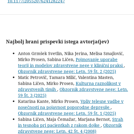
10.1177/20552076241282247
Najbolj brani prispevki istega avtorja(jev)
Anton Grmšek Svetlin, Nika Jerina, Melisa Smajlović,
Mirko Prosen, Sabina Ličen,
Pojmovanje uporabe
teorij in modelov zdravstvene nege v klinični praksi
,
Obzornik zdravstvene nege: Letn. 59 Št. 2 (2025)
Matic Petrovič, Tamara Milić, Valentina Masten,
Sabina Ličen, Mirko Prosen,
Kulturna raznolikost v
zdravstvenih timih
,
Obzornik zdravstvene nege: Letn.
59 Št. 3 (2025)
Katarina Kante, Mirko Prosen,
Vpliv telesne vadbe v
nosečnosti na pojavnost poporodne depresije
,
Obzornik zdravstvene nege: Letn. 59 Št. 1 (2025)
Sabina Ličen, Maja Čemažar, Marjana Bernot,
Strah
in tesnoba pri pacientkah z rakom dojke
,
Obzornik
zdravstvene nege: Letn. 42 Št. 4 (2008)