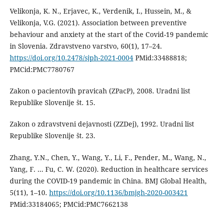
Velikonja, K. N., Erjavec, K., Verdenik, I., Hussein, M., &
Velikonja, V.G. (2021). Association between preventive
behaviour and anxiety at the start of the Covid-19 pandemic
in Slovenia. Zdravstveno varstvo, 60(1), 17–24.
https://doi.org/10.2478/sjph-2021-0004
PMid:33488818;
PMCid:PMC7780767
Zakon o pacientovih pravicah (ZPacP), 2008. Uradni list
Republike Slovenije št. 15.
Zakon o zdravstveni dejavnosti (ZZDej), 1992. Uradni list
Republike Slovenije št. 23.
Zhang, Y.N., Chen, Y., Wang, Y., Li, F., Pender, M., Wang, N.,
Yang, F. … Fu, C. W. (2020). Reduction in healthcare services
during the COVID-19 pandemic in China. BMJ Global Health,
5(11), 1–10.
https://doi.org/10.1136/bmjgh-2020-003421
PMid:33184065; PMCid:PMC7662138