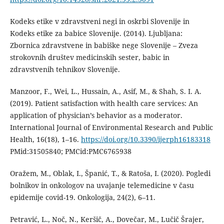
Kodeks etike v zdravstveni negi in oskrbi Slovenije in
Kodeks etike za babice Slovenije. (2014). Ljubljana:
Zbornica zdravstvene in babiške nege Slovenije – Zveza
strokovnih društev medicinskih sester, babic in
zdravstvenih tehnikov Slovenije.
Manzoor, F., Wei, L., Hussain, A., Asif, M., & Shah, S. I. A.
(2019). Patient satisfaction with health care services: An
application of physician’s behavior as a moderator.
International Journal of Environmental Research and Public
Health, 16(18), 1–16.
https://doi.org/10.3390/ijerph16183318
PMid:31505840; PMCid:PMC6765938
Oražem, M., Oblak, I., Španić, T., & Ratoša, I. (2020). Pogledi
bolnikov in onkologov na uvajanje telemedicine v času
epidemije covid-19. Onkologija, 24(2), 6–11.
Petravić, L., Noč, N., Keršič, A., Dovečar, M., Lučič Šrajer,