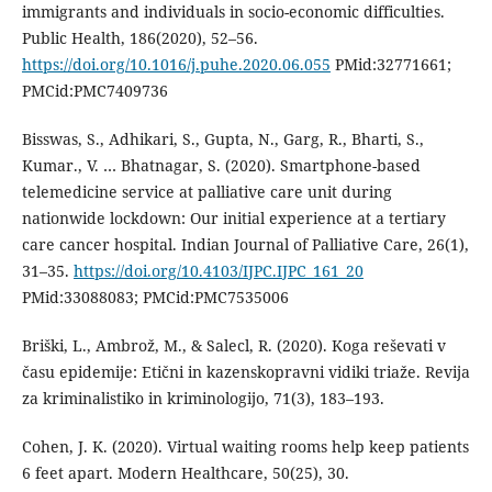
immigrants and individuals in socio-economic difficulties.
Public Health, 186(2020), 52–56.
https://doi.org/10.1016/j.puhe.2020.06.055
PMid:32771661;
PMCid:PMC7409736
Bisswas, S., Adhikari, S., Gupta, N., Garg, R., Bharti, S.,
Kumar., V. … Bhatnagar, S. (2020). Smartphone-based
telemedicine service at palliative care unit during
nationwide lockdown: Our initial experience at a tertiary
care cancer hospital. Indian Journal of Palliative Care, 26(1),
31–35.
https://doi.org/10.4103/IJPC.IJPC_161_20
PMid:33088083; PMCid:PMC7535006
Briški, L., Ambrož, M., & Salecl, R. (2020). Koga reševati v
času epidemije: Etični in kazenskopravni vidiki triaže. Revija
za kriminalistiko in kriminologijo, 71(3), 183–193.
Cohen, J. K. (2020). Virtual waiting rooms help keep patients
6 feet apart. Modern Healthcare, 50(25), 30.