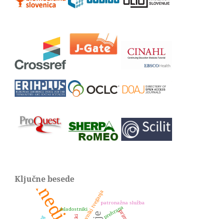
Ključne besede
dejavniki tveganja
patronažna služba
prehrana
mladostniki