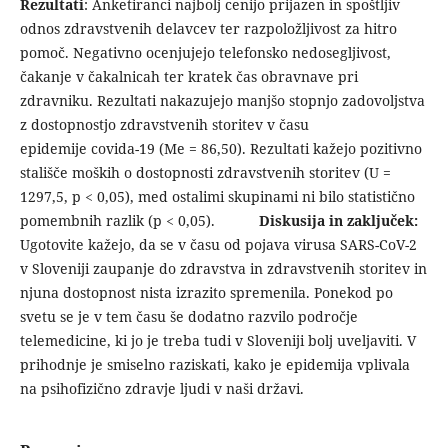
Rezultati
: Anketiranci najbolj cenijo prijazen in spoštljiv
odnos zdravstvenih delavcev ter razpoložljivost za hitro
pomoč. Negativno ocenjujejo telefonsko nedosegljivost,
čakanje v čakalnicah ter kratek čas obravnave pri
zdravniku. Rezultati nakazujejo manjšo stopnjo zadovoljstva
z dostopnostjo zdravstvenih storitev v času
epidemije covida-19 (Me = 86,50). Rezultati kažejo pozitivno
stališče moških o dostopnosti zdravstvenih storitev (U =
1297,5, p < 0,05), med ostalimi skupinami ni bilo statistično
pomembnih razlik (p < 0,05).
Diskusija in zaključek:
Ugotovite kažejo, da se v času od pojava virusa SARS-CoV-2
v Sloveniji zaupanje do zdravstva in zdravstvenih storitev in
njuna dostopnost nista izrazito spremenila. Ponekod po
svetu se je v tem času še dodatno razvilo področje
telemedicine, ki jo je treba tudi v Sloveniji bolj uveljaviti. V
prihodnje je smiselno raziskati, kako je epidemija vplivala
na psihofizično zdravje ljudi v naši državi.