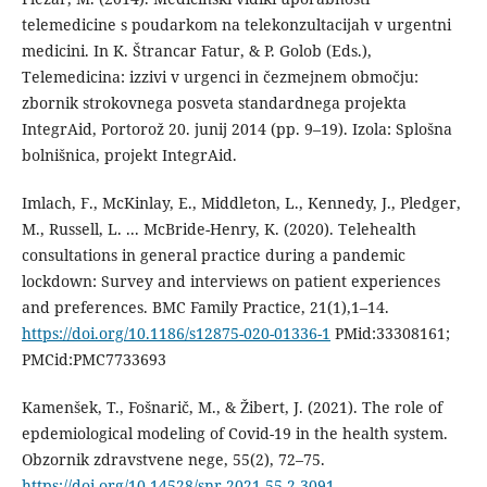
telemedicine s poudarkom na telekonzultacijah v urgentni
medicini. In K. Štrancar Fatur, & P. Golob (Eds.),
Telemedicina: izzivi v urgenci in čezmejnem območju:
zbornik strokovnega posveta standardnega projekta
IntegrAid, Portorož 20. junij 2014 (pp. 9–19). Izola: Splošna
bolnišnica, projekt IntegrAid.
Imlach, F., McKinlay, E., Middleton, L., Kennedy, J., Pledger,
M., Russell, L. ... McBride-Henry, K. (2020). Telehealth
consultations in general practice during a pandemic
lockdown: Survey and interviews on patient experiences
and preferences. BMC Family Practice, 21(1),1–14.
https://doi.org/10.1186/s12875-020-01336-1
PMid:33308161;
PMCid:PMC7733693
Kamenšek, T., Fošnarič, M., & Žibert, J. (2021). The role of
epdemiological modeling of Covid-19 in the health system.
Obzornik zdravstvene nege, 55(2), 72–75.
https://doi.org/10.14528/snr.2021.55.2.3091