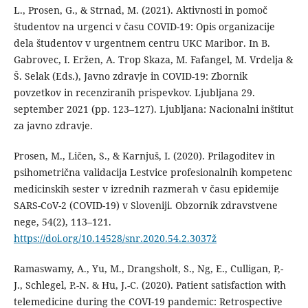
L., Prosen, G., & Strnad, M. (2021). Aktivnosti in pomoč
študentov na urgenci v času COVID-19: Opis organizacije
dela študentov v urgentnem centru UKC Maribor. In B.
Gabrovec, I. Eržen, A. Trop Skaza, M. Fafangel, M. Vrdelja &
Š. Selak (Eds.), Javno zdravje in COVID-19: Zbornik
povzetkov in recenziranih prispevkov. Ljubljana 29.
september 2021 (pp. 123–127). Ljubljana: Nacionalni inštitut
za javno zdravje.
Prosen, M., Ličen, S., & Karnjuš, I. (2020). Prilagoditev in
psihometrična validacija Lestvice profesionalnih kompetenc
medicinskih sester v izrednih razmerah v času epidemije
SARS-CoV-2 (COVID-19) v Sloveniji. Obzornik zdravstvene
nege, 54(2), 113–121.
https://doi.org/10.14528/snr.2020.54.2.3037ž
Ramaswamy, A., Yu, M., Drangsholt, S., Ng, E., Culligan, P,-
J., Schlegel, P.-N. & Hu, J.-C. (2020). Patient satisfaction with
telemedicine during the COVI-19 pandemic: Retrospective