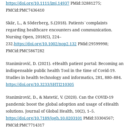
https://doi.org/10.1111/imj.14937
PMid:32881275;
PMCid:PMC7436410
Skär, L., & Söderberg, S.(2018). Patients`complaints
regarding healthcare encounters and communication.
Nursing Open, 2018(5), 224–
232.
https://doi.org/10.1002/nop2.132
PMid:29599998;
PMCid:PMC5867282
Stanimirović, D. (2021). eHealth patient portal: Becoming an
indispensable public health Tool in the time of Covid-19.
Studies in health technology and informatics, 281, 880–884.
https://doi.org/10.3233/SHTI210305
Stanimirović, D., & Matetić, V. (2020). Can the COVID-19
pandemic boost the global adoption and usage of eHealth
solutions. Journal of Global Health, 10(2), 1–5.
https://doi.org/10.7189/jogh.10.0203101
PMid:33304567;
PMCid:PMC7714317