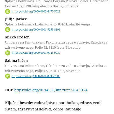
Splošna bolnišnica "Dr. Franca Derganca" Nova Gorica, Ulica padlih
borcev 13a, 5290 Šempeter pri Gorici, Slovenija
https://orcid.org/0000-0002-6470-5021
Julija Jazbec
Splošna bolnišnica Izola, Polje 40, 6310 Izola, Slovenija
https://orcid.org/0000-0001-5253-8193
Mirko Prosen
Univerza na Primorskem, Fakulteta za vede o zdravju, Katedra za
zdravstveno nego, Polje 42, 6310 Izola, Slovenija
https://orcid.org/0000-0001-9943-9037
Sabina Ličen
Univerza na Primorskem, Fakulteta za vede o zdravju, Katedra za
zdravstveno nego, Polje 42, 6310 Izola, Slovenija
https://orcid.org/0000-0002-8795-7985
DOI:
https://doi.org/10.14528/snr.2022.56.4.3124
Ključne besede:
zadovoljstvo uporabnikov, zdravstveni
sistem, zdravstveni delavci, odnos, zaupanje