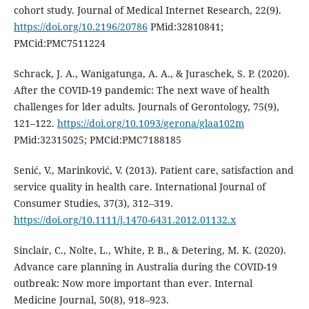
cohort study. Journal of Medical Internet Research, 22(9).
https://doi.org/10.2196/20786
PMid:32810841;
PMCid:PMC7511224
Schrack, J. A., Wanigatunga, A. A., & Juraschek, S. P. (2020).
After the COVID-19 pandemic: The next wave of health
challenges for lder adults. Journals of Gerontology, 75(9),
121–122.
https://doi.org/10.1093/gerona/glaa102m
PMid:32315025; PMCid:PMC7188185
Senić, V., Marinković, V. (2013). Patient care, satisfaction and
service quality in health care. International Journal of
Consumer Studies, 37(3), 312–319.
https://doi.org/10.1111/j.1470-6431.2012.01132.x
Sinclair, C., Nolte, L., White, P. B., & Detering, M. K. (2020).
Advance care planning in Australia during the COVID-19
outbreak: Now more important than ever. Internal
Medicine Journal, 50(8), 918–923.