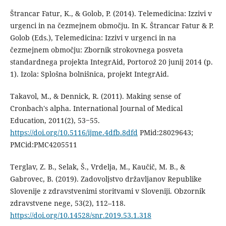
Štrancar Fatur, K., & Golob, P. (2014). Telemedicina: Izzivi v
urgenci in na čezmejnem območju. In K. Štrancar Fatur & P.
Golob (Eds.), Telemedicina: Izzivi v urgenci in na
čezmejnem območju: Zbornik strokovnega posveta
standardnega projekta IntegrAid, Portorož 20 junij 2014 (p.
1). Izola: Splošna bolnišnica, projekt IntegrAid.
Takavol, M., & Dennick, R. (2011). Making sense of
Cronbach's alpha. International Journal of Medical
Education, 2011(2), 53‒55.
https://doi.org/10.5116/ijme.4dfb.8dfd
PMid:28029643;
PMCid:PMC4205511
Terglav, Z. B., Selak, Š., Vrdelja, M., Kaučič, M. B., &
Gabrovec, B. (2019). Zadovoljstvo državljanov Republike
Slovenije z zdravstvenimi storitvami v Sloveniji. Obzornik
zdravstvene nege, 53(2), 112–118.
https://doi.org/10.14528/snr.2019.53.1.318