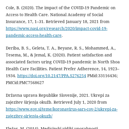
Cole, B. (2020). The impact of the COVID-19 Pandemic on
Access to Health Care. National Academy of Social
Insurance, 17, 1–31. Retrieved January 18, 2021 from
https://www.nasi.org/research/2020/impact-covid-19-
pandemic-access-health-care
.
Deriba, B. S., Geleta, T. A., Beyane, R. S., Mohammed, A.,
Tesema, M., & Jemal, K. (2020). Patient satisfaction and
associated factors uring COVID-19 pandemic in North Shoa
Health Care Facilities. Patient Prefer Adherence, 14, 1923–
1934.
https://doi.org/10.2147/PPA.S276254
PMid:33116436;
PMCid:PMC7568627
Državna uprava Republike Slovenije, 2021. Ukrepi za
zajezitev širjenja okužb. Retrieved July 1, 2020 from
https://www.gov.si/teme/koronavirus-sars-cov-2/ukrepi-za-
zajezitev-sirjenja-okuzb/
Fležar, M. (2014). Medicinski vidiki uporabnosti