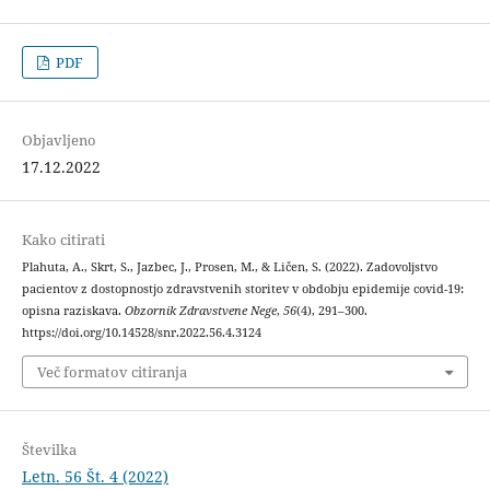
PDF
Objavljeno
17.12.2022
Kako citirati
Plahuta, A., Skrt, S., Jazbec, J., Prosen, M., & Ličen, S. (2022). Zadovoljstvo
pacientov z dostopnostjo zdravstvenih storitev v obdobju epidemije covid-19:
opisna raziskava.
Obzornik Zdravstvene Nege
,
56
(4), 291–300.
https://doi.org/10.14528/snr.2022.56.4.3124
Več formatov citiranja
Številka
Letn. 56 Št. 4 (2022)