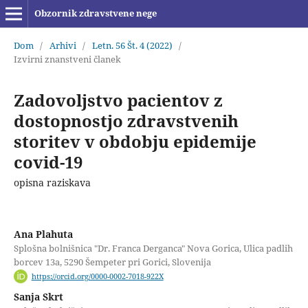
Obzornik zdravstvene nege
Dom
/
Arhivi
/
Letn. 56 Št. 4 (2022)
/
Izvirni znanstveni članek
Zadovoljstvo pacientov z
dostopnostjo zdravstvenih
storitev v obdobju epidemije
covid-19
opisna raziskava
Ana Plahuta
Splošna bolnišnica "Dr. Franca Derganca" Nova Gorica, Ulica padlih
borcev 13a, 5290 Šempeter pri Gorici, Slovenija
https://orcid.org/0000-0002-7018-922X
Sanja Skrt