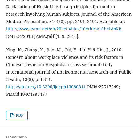
Declaration of Helsinki: ethical principles for medical
research involving human subjects. Journal of the American
Medical Association, 310(20), pp. 2191–2194. Available at:
http://www.wma.net/en/20activities/10ethics/10helsinki/
DoH-Oct2013-JAMA.pdf [1. 9. 2016].
Xing, K., Zhang, X., Jiao, M., Cui, Y., Lu, Y. & Liu, J., 2016.
Concern about workplace violence and its risk factors in
Chinese Township Hospitals: a cross-sectional study.
International Journal of Environmental Research and Public
Health, 13(8), p. E811.
https://doi.org/10.3390/ijerph13080811
PMid:27517949;
PMCid:PMC4997497
PDF
Objavljeno