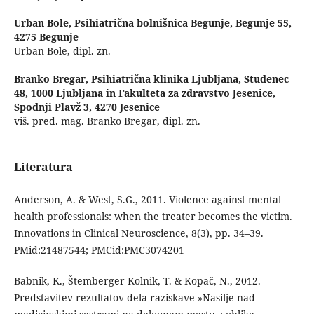
Urban Bole,
Psihiatrična bolnišnica Begunje, Begunje 55,
4275 Begunje
Urban Bole, dipl. zn.
Branko Bregar,
Psihiatrična klinika Ljubljana, Studenec
48, 1000 Ljubljana in Fakulteta za zdravstvo Jesenice,
Spodnji Plavž 3, 4270 Jesenice
viš. pred. mag. Branko Bregar, dipl. zn.
Literatura
Anderson, A. & West, S.G., 2011. Violence against mental
health professionals: when the treater becomes the victim.
Innovations in Clinical Neuroscience, 8(3), pp. 34–39.
PMid:21487544; PMCid:PMC3074201
Babnik, K., Štemberger Kolnik, T. & Kopač, N., 2012.
Predstavitev rezultatov dela raziskave »Nasilje nad