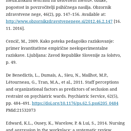
medicinskimi sestrami na delovnem mestu«: oblike,
pogostost in povzročitelji psihičnega nasilja. Obzornik
zdravstvene nege, 46(2), pp. 147–156. Available at:
http://www.obzornikzdravstvenenege.si/2012.46.2.147
[16.
11. 2016].
Cencič, M., 2009. Kako poteka pedagoško raziskovanje:
primer kvantitativne empirične neeksperimentalne
raziskave. Ljubljana: Zavod Republike Slovenije za šolstvo,
p. 49.
De Benedictis, L., Dumais, A., Sieu, N., Mailhot, M.P.,
Létourneau, G., Tran, M.A., et al., 2011. Staff perceptions
and organizational factors as predictors of seclusion and
restraint on psychiatric wards. Psychiatric Service, 62(5),
pp. 484–491.
https://doi.org/10.1176/ps.62.5.pss6205_0484
PMid:21532073
Edward, K.L., Ousey, K., Warelow, P. & Lui, S., 2014. Nursing
and aggression in the workplace: a systematic review.