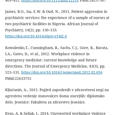
403–412.
https://doi.org/10.1111/inm.12151
PMid:26257307
James, B.O., Isa, E.W. & Oud, N., 2011. Patient aggression in
psychiatric services: the experience of a sample of nurses at
two psychiatric facilities in Nigeria. African Journal of
Psychiatry, 14(2), pp. 130–133.
https://doi.org/10.4314/ajpsy.v14i2.4
Kowalenko,T., Cunningham, R., Sachs, C.J., Gore, R., Barata,
I.A., Gates, D., et al., 2012. Workplace violence in
emergency medicine: current knowledge and future
directions. The Journal of Emergency Medicine, 43(3), pp.
523–531.
https://doi.org/10.1016/j.jemermed.2012.02.056
PMid:22633755
Ključanin, A., 2015. Pogled zaposlenih v zdravstveni negi na
agresivno vedenje stanovalcev doma starejših: diplomsko
delo. Jesenice: Fakulteta za zdravstvo Jesenice.
Kvas, A. & Seljak, J., 2014. Unreported workplace violence