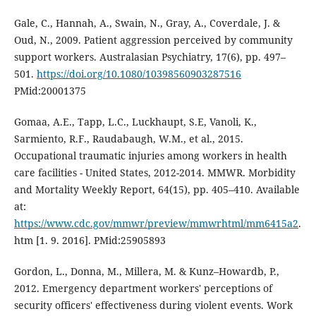
Gale, C., Hannah, A., Swain, N., Gray, A., Coverdale, J. &
Oud, N., 2009. Patient aggression perceived by community
support workers. Australasian Psychiatry, 17(6), pp. 497–
501.
https://doi.org/10.1080/10398560903287516
PMid:20001375
Gomaa, A.E., Tapp, L.C., Luckhaupt, S.E, Vanoli, K.,
Sarmiento, R.F., Raudabaugh, W.M., et al., 2015.
Occupational traumatic injuries among workers in health
care facilities - United States, 2012-2014. MMWR. Morbidity
and Mortality Weekly Report, 64(15), pp. 405–410. Available
at:
https://www.cdc.gov/mmwr/preview/mmwrhtml/mm6415a2
.
htm [1. 9. 2016]. PMid:25905893
Gordon, L., Donna, M., Millera, M. & Kunz–Howardb, P.,
2012. Emergency department workers' perceptions of
security officers' effectiveness during violent events. Work