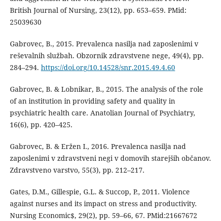
British Journal of Nursing, 23(12), pp. 653–659. PMid:
25039630
Gabrovec, B., 2015. Prevalenca nasilja nad zaposlenimi v
reševalnih službah. Obzornik zdravstvene nege, 49(4), pp.
284–294.
https://doi.org/10.14528/snr.2015.49.4.60
Gabrovec, B. & Lobnikar, B., 2015. The analysis of the role
of an institution in providing safety and quality in
psychiatric health care. Anatolian Journal of Psychiatry,
16(6), pp. 420–425.
Gabrovec, B. & Eržen I., 2016. Prevalenca nasilja nad
zaposlenimi v zdravstveni negi v domovih starejših občanov.
Zdravstveno varstvo, 55(3), pp. 212–217.
Gates, D.M., Gillespie, G.L. & Succop, P., 2011. Violence
against nurses and its impact on stress and productivity.
Nursing Economic$, 29(2), pp. 59–66, 67. PMid:21667672