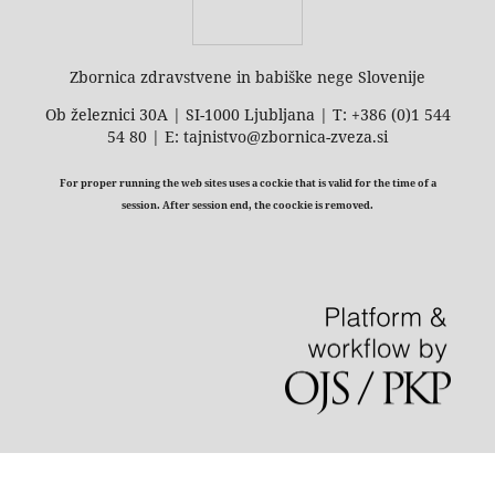
Zbornica zdravstvene in babiške nege Slovenije
Ob železnici 30A | SI-1000 Ljubljana | T: +386 (0)1 544
54 80 | E: tajnistvo@zbornica-zveza.si
For proper running the web sites uses a cockie that is valid for the time of a
session. After session end, the coockie is removed.