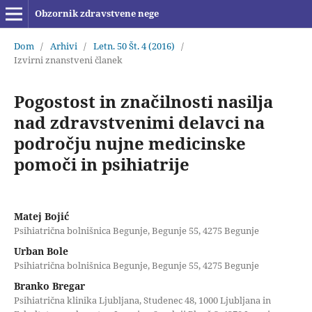
Obzornik zdravstvene nege
Dom
/
Arhivi
/
Letn. 50 Št. 4 (2016)
/
Izvirni znanstveni članek
Pogostost in značilnosti nasilja
nad zdravstvenimi delavci na
področju nujne medicinske
pomoči in psihiatrije
Matej Bojić
Psihiatrična bolnišnica Begunje, Begunje 55, 4275 Begunje
Urban Bole
Psihiatrična bolnišnica Begunje, Begunje 55, 4275 Begunje
Branko Bregar
Psihiatrična klinika Ljubljana, Studenec 48, 1000 Ljubljana in