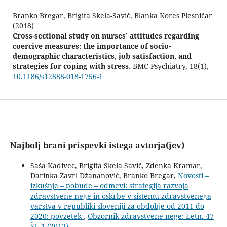
Branko Bregar, Brigita Skela-Savič, Blanka Kores Plesničar
(2018)
Cross-sectional study on nurses’ attitudes regarding
coercive measures: the importance of socio-
demographic characteristics, job satisfaction, and
strategies for coping with stress.
BMC Psychiatry,
18
(1),
10.1186/s12888-018-1756-1
Najbolj brani prispevki istega avtorja(jev)
Saša Kadivec, Brigita Skela Savič, Zdenka Kramar,
Darinka Zavrl Džananović, Branko Bregar,
Novosti –
izkušnje – pobude – odmevi: strategija razvoja
zdravstvene nege in oskrbe v sistemu zdravstvenega
varstva v republiki sloveniji za obdobje od 2011 do
2020: povzetek
,
Obzornik zdravstvene nege: Letn. 47
Št. 1 (2013)