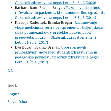
Obzornik zdravstvene nege: Letn. 54 Št. 2 (2020)
Barbara Rant, Branko Bregar,
Razumevanje odnosa
reševalcev do pacientov, ki so samomorilno ogroženi
,
Obzornik zdravstvene nege: Letn. 48 Št. 3 (2014)
Klavdija Kadenšek, Branko Bregar,
Razumevanje
vloge medicinske sestre pri spremembi življenjskega
sloga posameznikov, v preteklosti odvisnih od
prepovedanih drog
,
Obzornik zdravstvene nege:
Letn. 51 Št. 2 (2017)
Eva Bučan, Branko Bregar,
Uporaba novih
psihoaktivnih snovi med študenti zdravstvenih in
pedagoških poklicev
,
Obzornik zdravstvene nege:
Letn. 51 Št. 1 (2017)
1
2
3
>
>>
Jezik
English
Slovenščina