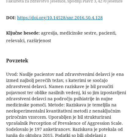
Fakulteta za zdravstvo Jesenice, Spodnji Plavž 3, 4270 Jesenice
DOI:
https://doi.org/10.14528/snr.2016.50.4.128
Ključne besede:
agresija, medicinske sestre, pacienti,
reševalci, razširjenost
Povzetek
Uvod: Nasilje pacientov nad zdravstvenimi delavci je ena
izmed najbolj perečih težav, s katerimi se soočajo
zdravstveni delavci. Namen raziskave je bil proučiti
pojavnost ter oblike nasilnih vedenj, ki so jim izpostavljeni
zdravstveni delavci na področju psihiatrije in nujne
medicinske pomoči. Metode: Raziskava je temeljila na
neeksperimentalni kvantitativni metodi z nenaključnim
priročnim vzorcem. Uporabljen je bil strukturirani
vprašalnik Perception of Prevalence of Aggression Scale.
Sodelovalo je 197 anketirancev. Raziskava je potekala od
junija do oktobra 2015. Podatki so bili obdelani z