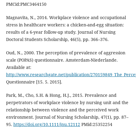
PMCid:PMC3464150
Magnavita, N., 2014. Workplace violence and occupational
stress in healthcare workers: a chicken-and-egg situation:
results of a 6-year follow-up study. Journal of Nursing
Doctoral Students Scholarship, 46(5), pp. 366–376.
Oud, N., 2000. The perception of prevalence of aggression
scale (POPAS) questionnaire. Amsterdam-Niederlande.
Available at:
http://www.researchgate.net/publication/270159849_The_Perc
Questionnaire [15. 5. 2015].
Park, M., Cho, S.H. & Hong, H.J., 2015. Prevalence and
perpetrators of workplace violence by nursing unit and the
relationship between violence and the perceived work
environment. Journal of Nursing Scholarship, 47(1), pp. 87–
95.
https://doi.org/10.1111/jnu.12112
PMid:25352254