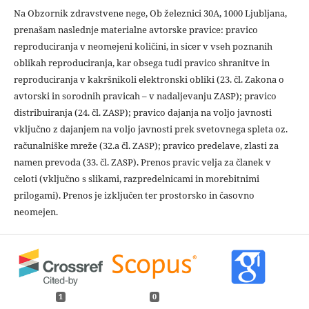
Na Obzornik zdravstvene nege, Ob železnici 30A, 1000 Ljubljana,
prenašam naslednje materialne avtorske pravice: pravico
reproduciranja v neomejeni količini, in sicer v vseh poznanih
oblikah reproduciranja, kar obsega tudi pravico shranitve in
reproduciranja v kakršnikoli elektronski obliki (23. čl. Zakona o
avtorski in sorodnih pravicah – v nadaljevanju ZASP); pravico
distribuiranja (24. čl. ZASP); pravico dajanja na voljo javnosti
vključno z dajanjem na voljo javnosti prek svetovnega spleta oz.
računalniške mreže (32.a čl. ZASP); pravico predelave, zlasti za
namen prevoda (33. čl. ZASP). Prenos pravic velja za članek v
celoti (vključno s slikami, razpredelnicami in morebitnimi
prilogami). Prenos je izključen ter prostorsko in časovno
neomejen.
1
0