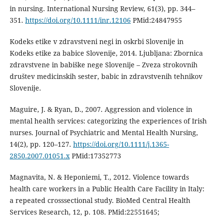
in nursing. International Nursing Review, 61(3), pp. 344–
351.
https://doi.org/10.1111/inr.12106
PMid:24847955
Kodeks etike v zdravstveni negi in oskrbi Slovenije in
Kodeks etike za babice Slovenije, 2014. Ljubljana: Zbornica
zdravstvene in babiške nege Slovenije – Zveza strokovnih
društev medicinskih sester, babic in zdravstvenih tehnikov
Slovenije.
Maguire, J. & Ryan, D., 2007. Aggression and violence in
mental health services: categorizing the experiences of Irish
nurses. Journal of Psychiatric and Mental Health Nursing,
14(2), pp. 120–127.
https://doi.org/10.1111/j.1365-
2850.2007.01051.x
PMid:17352773
Magnavita, N. & Heponiemi, T., 2012. Violence towards
health care workers in a Public Health Care Facility in Italy:
a repeated crosssectional study. BioMed Central Health
Services Research, 12, p. 108. PMid:22551645;