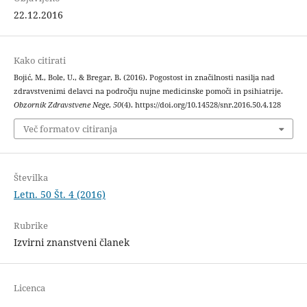
22.12.2016
Kako citirati
Bojić, M., Bole, U., & Bregar, B. (2016). Pogostost in značilnosti nasilja nad
zdravstvenimi delavci na področju nujne medicinske pomoči in psihiatrije.
Obzornik Zdravstvene Nege
,
50
(4). https://doi.org/10.14528/snr.2016.50.4.128
Več formatov citiranja
Številka
Letn. 50 Št. 4 (2016)
Rubrike
Izvirni znanstveni članek
Licenca