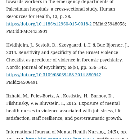
towards workers in the emergency departments of
Palestinian hospitals: a cross-sectional study. Human
Resources for Health, 13, p. 28.
https://doi.org/10.1186/s12960-015-0018-2
PMid:25948058;
PMCid:PMC4435901
Hvidhjelm, J., Sestoft, D., Skovgaard, L.T. & Bue Bjorner, J.,
2014. Sensitivity and specificity of the Brøset Violence
Checklist as predictor of violence in forensic psychiatry.
Nordic Journal of Psychiatry, 68(8), pp. 536–542.
https://doi.org/10.3109/08039488.2014.880942
PMid:24506491
Itzhaki, M., Peles-Bortz, A., Kostistky, H., Barnoy, D.,
Filshtinsky, V. & Bluvstein, I., 2015. Exposure of mental
health nurses to violence associated with job stress, life
satisfaction, staff resilience, and post-traumatic growth.
International Journal of Mental Health Nursing, 24(5), pp.