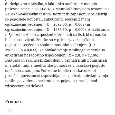
deskriptivno statistiko, s faktorsko analizo – z metodo
poševne rotacije OBLIMIN, z Mann-Whitneyevim testom in s
Kruskal-Wallisovim testom. Rezultati: Zaposleni v psihiatriji
so pogosteje kot ostali anketiranci soočeni z manj
ogrožajočim vedenjem (U = 2092,00, p = 0,008) in
ogrožajočim vedenjem (U = 1685,50, p = 0,000). Anketirani z
nižjo izobrazbo in zaposleni v izmenah so tisti, ki so nasilju
bolj izpostavljeni. Ženske so v primerjavi z moškimi
pogosteje soočene s spolnim nasilnim vedenjem (U =
3962,00, p = 0,033). Za obvladovanje nasilnega vedenja so
anketirani nezadostno usposobljeni (x = 2,8, s = 1,186).
Diskusija in zaključek: Zaposleni v psihiatričnih bolnišnicah
in enotah nujne medicinske pomoči se v raziskavi pogosto
srečujejo z nasiljem. Potrebne bi bile raziskave, ki bi
proučile povezanost usposabljanja s področja obvladovanja
nasilnega vedenja pacientov na pojavnost nasilja nad
zdravstvenimi delavci.
Prenosi