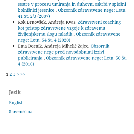
sestre v procesu umiranja in duhovni oskrbi v splošni
bolnišnici jesenice
,
Obzornik zdravstvene nege: Letn.
41 Št. 2/3 (2007)
Rok Drnovšek, Andreja Kvas,
Zdravstveni coaching
kot pristop zdravstvene vzgoje k zdravemu
življenjskemu slogu mladih
,
Obzornik zdravstvene
nege: Letn. 54 Št. 4 (2020)
Ema Dornik, Andreja Mihelič Zajec,
Obzornik
zdravstvene nege pred novodobnimi izzivi
publiciranja
,
Obzornik zdravstvene nege: Letn. 50 Št.
4 (2016)
1
2
3
>
>>
Jezik
English
Slovenščina