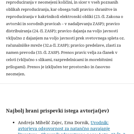
reproduciranja v neomejeni količini, in sicer v vseh poznanih
oblikah reproduciranja, kar obsega tudi pravico shranitve in
reproduciranja v kakršnikoli elektronski obliki (23. čl. Zakona o
avtorski in sorodnih pravicah – v nadaljevanju ZASP); pravico
distribuiranja (24. čl. ZASP); pravico dajanja na voljo javnosti
vključno z dajanjem na voljo javnosti prek svetovnega spleta oz.
računalniške mreže (32.a čl. ZASP); pravico predelave, zlasti za
namen prevoda (33. čl. ZASP). Prenos pravic velja za članek v
celoti (vključno s slikami, razpredelnicami in morebitnimi
prilogami). Prenos je izključen ter prostorsko in časovno
neomejen.
Najbolj brani prispevki istega avtorja(jev)
Andreja Mihelič Zajec, Ema Dornik,
Uvodnik:
avtorjeva odgovornost za natančno navajanje