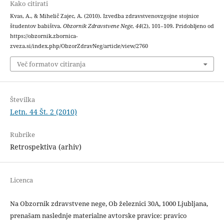
Kako citirati
Kvas, A., & Mihelič Zajec, A. (2010). Izvedba zdravstvenovzgojne stojnice
študentov babištva.
Obzornik Zdravstvene Nege
,
44
(2), 101–109. Pridobljeno od
https://obzornik.zbornica-
zveza.si/index.php/ObzorZdravNeg/article/view/2760
Več formatov citiranja
Številka
Letn. 44 Št. 2 (2010)
Rubrike
Retrospektiva (arhiv)
Licenca
Na Obzornik zdravstvene nege, Ob železnici 30A, 1000 Ljubljana,
prenašam naslednje materialne avtorske pravice: pravico