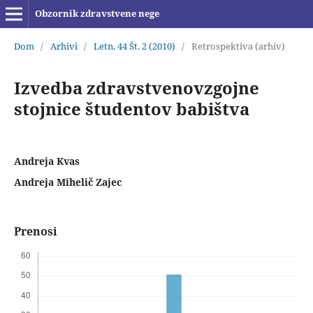
Obzornik zdravstvene nege
Dom
/
Arhivi
/
Letn. 44 Št. 2 (2010)
/
Retrospektiva (arhiv)
Izvedba zdravstvenovzgojne
stojnice študentov babištva
Andreja Kvas
Andreja Mihelič Zajec
Prenosi