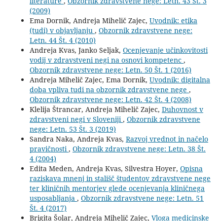
literature
,
Obzornik zdravstvene nege: Letn. 43 Št. 3
(2009)
Ema Dornik, Andreja Mihelič Zajec,
Uvodnik: etika
(tudi) v objavljanju
,
Obzornik zdravstvene nege:
Letn. 44 Št. 4 (2010)
Andreja Kvas, Janko Seljak,
Ocenjevanje učinkovitosti
vodij v zdravstveni negi na osnovi kompetenc
,
Obzornik zdravstvene nege: Letn. 50 Št. 1 (2016)
Andreja Mihelič Zajec, Ema Dornik,
Uvodnik: digitalna
doba vpliva tudi na obzornik zdravstvene nege
,
Obzornik zdravstvene nege: Letn. 42 Št. 4 (2008)
Klelija Štrancar, Andreja Mihelič Zajec,
Duhovnost v
zdravstveni negi v Sloveniji
,
Obzornik zdravstvene
nege: Letn. 53 Št. 3 (2019)
Sandra Naka, Andreja Kvas,
Razvoj vrednot in načelo
pravičnosti
,
Obzornik zdravstvene nege: Letn. 38 Št.
4 (2004)
Edita Meden, Andreja Kvas, Silvestra Hoyer,
Opisna
raziskava mnenj in stališč študentov zdravstvene nege
ter kliničnih mentorjev glede ocenjevanja kliničnega
usposabljanja
,
Obzornik zdravstvene nege: Letn. 51
Št. 4 (2017)
Brigita Šolar, Andreja Mihelič Zajec,
Vloga medicinske