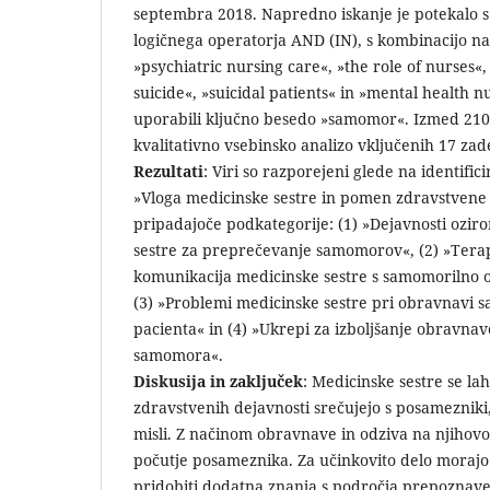
septembra 2018. Napredno iskanje je potekalo 
logičnega operatorja AND (IN), s kombinacijo na
»psychiatric nursing care«, »the role of nurses«
suicide«, »suicidal patients« in »mental health n
uporabili ključno besedo »samomor«. Izmed 2101
kvalitativno vsebinsko analizo vključenih 17 za
Rezultati
: Viri so razporejeni glede na identific
»Vloga medicinske sestre in pomen zdravstvene ne
pripadajoče podkategorije: (1) »Dejavnosti ozir
sestre za preprečevanje samomorov«, (2) »Terap
komunikacija medicinske sestre s samomorilno 
(3) »Problemi medicinske sestre pri obravnavi
pacienta« in (4) »Ukrepi za izboljšanje obravna
samomora«.
Diskusija in zaključek
: Medicinske sestre se l
zdravstvenih dejavnosti srečujejo s posamezniki
misli. Z načinom obravnave in odziva na njihovo 
počutje posameznika. Za učinkovito delo morajo
pridobiti dodatna znanja s področja prepoznave