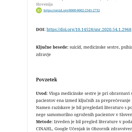
Slovenija
https://orcid.org/0000-0002-2341-2732
DOI:
https://doi.org/10.14528/snr.2020.54.1.2968
Ključne besede:
suicid, medicinske sestre, psihi
zdravje
Povzetek
Uvod
: Vloga medicinske sestre je pri obravnav
pacientov ena izmed ključnih za preprečevanje
Namen raziskave je bil pregledati literaturo s 
nege samomorilno ogroženih pacientov v Sloveniji
Metode
: Izveden je bil pregled literature v p
CINAHL, Google Učenjak in Obzornik zdravstve