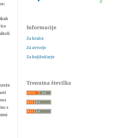
ce:
likah
vico
Informacije
ikoli
Za bralce
Za avtorje
Za knjižničarje
Trenutna številka
 mreže
asti
enos
čno s
nimi