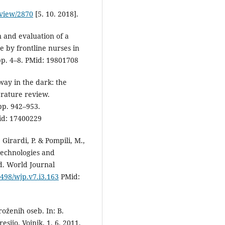
/view/2870
[5. 10. 2018].
n and evaluation of a
by frontline nurses in
pp. 4–8. PMid: 19801708
 way in the dark: the
terature review.
 pp. 942–953.
d: 17400229
 Girardi, P. & Pompili, M.,
 technologies and
d. World Journal
5498/wjp.v7.i3.163
PMid:
oženih oseb. In: B.
sijo. Vojnik, 1. 6. 2011.