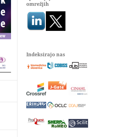
omrežjih
Indeksirajo nas