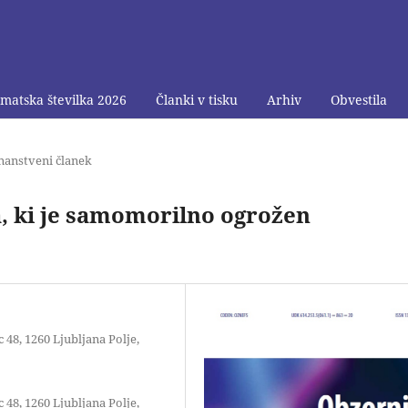
matska številka 2026
Članki v tisku
Arhiv
Obvestila
nanstveni članek
, ki je samomorilno ogrožen
 48, 1260 Ljubljana Polje,
 48, 1260 Ljubljana Polje,