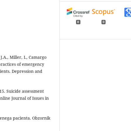
0
0
 J.A., Miller, I., Camargo
 practices of emergency
tients. Depression and
2015. Suicide assessment
line Journal of Issues in
enega pacienta. Obzornik