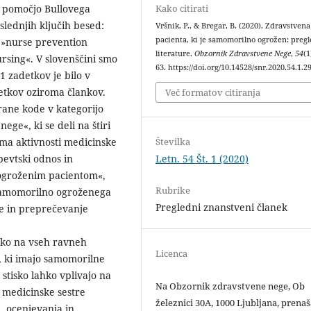
s pomočjo Bullovega
Kako citirati
slednjih ključih besed:
Vršnik, P., & Bregar, B. (2020). Zdravstven
pacienta, ki je samomorilno ogrožen: preg
, »nurse prevention
literature.
Obzornik Zdravstvene Nege
,
54
(1
ursing«. V slovenščini smo
63. https://doi.org/10.14528/snr.2020.54.1.2
 zadetkov je bilo v
detkov oziroma člankov.
Več formatov citiranja
irane kode v kategorijo
ge«, ki se deli na štiri
Številka
oma aktivnosti medicinske
Letn. 54 Št. 1 (2020)
evtski odnos in
ogroženim pacientom«,
Rubrike
 samomorilno ogroženega
Pregledni znanstveni članek
ve in preprečevanje
ahko na vseh ravneh
Licenca
, ki imajo samomorilne
stisko lahko vplivajo na
Na Obzornik zdravstvene nege, Ob
 medicinske sestre
železnici 30A, 1000 Ljubljana, prena
, ocenjevanja in