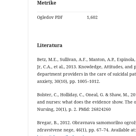
Metrike
Ogledov PDF
1,602
Literatura
Betz, M.E., Sullivan, A.F., Manton, A.P., Espinola,
Jr, C.A., et al., 2013. Knowledge, Attitudes, and
department providers in the care of suicidal pa
anxiety, 30(10), pp. 1005–1012.
Bolster, C., Holliday, C., Oneal, G. & Shaw, M., 
and nurses: what does the evidence show. The on
Nursing, 20(1), p. 2. PMid: 26824260
Bregar, B., 2012. Obravnava samomorilno ogrož
zdravstvene nege, 46(1), pp. 67–74. Available at: