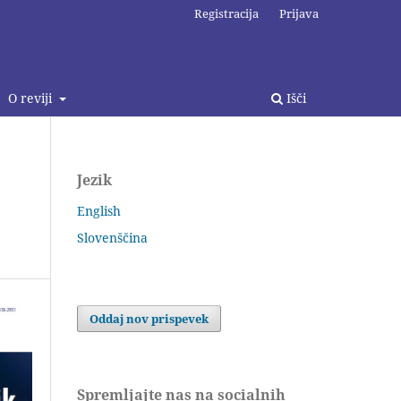
Registracija
Prijava
O reviji
Išči
Jezik
English
Slovenščina
Oddaj nov prispevek
Spremljajte nas na socialnih