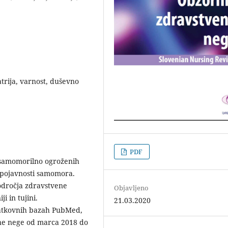
atrija, varnost, duševno
PDF
i samomorilno ogroženih
 pojavnosti samomora.
področja zdravstvene
Objavljeno
 in tujini.
21.03.2020
odatkovnih bazah PubMed,
ne nege od marca 2018 do