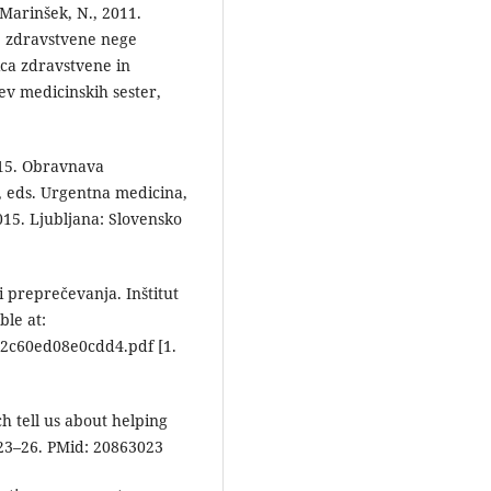
 Marinšek, N., 2011.
ne zdravstvene nege
ica zdravstvene in
ev medicinskih sester,
2015. Obravnava
, eds. Urgentna medicina,
015. Ljubljana: Slovensko
 preprečevanja. Inštitut
ble at:
2c60ed08e0cdd4.pdf [1.
h tell us about helping
 23–26. PMid: 20863023