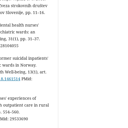
Zveza strokovnih društev
ov Slovenije, pp. 11–16.
Mental health nurses'
ychiatric wards: an
ng, 31(1), pp. 31–37.
 28104055
ormer suicidal inpatients'
ic wards in Norway.
h Well-being, 13(1), art.
018.1461514
PMid:
ses' experiences of
th outpatient care in rural
p. 554–560.
Mid: 29533690