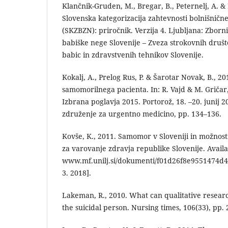
Klančnik-Gruden, M., Bregar, B., Peternelj, A. &
Slovenska kategorizacija zahtevnosti bolnišnič
(SKZBZN): priročnik. Verzija 4. Ljubljana: Zborn
babiške nege Slovenije – Zveza strokovnih društ
babic in zdravstvenih tehnikov Slovenije.
Kokalj, A., Prelog Rus, P. & Šarotar Novak, B., 
samomorilnega pacienta. In: R. Vajd & M. Gričar
Izbrana poglavja 2015. Portorož, 18. –20. junij 2
združenje za urgentno medicino, pp. 134–136.
Kovše, K., 2011. Samomor v Sloveniji in možnosti
za varovanje zdravja republike Slovenije. Availa
www.mf.unilj.si/dokumenti/f01d26f8e9551474d4
3. 2018].
Lakeman, R., 2010. What can qualitative researc
the suicidal person. Nursing times, 106(33), pp.