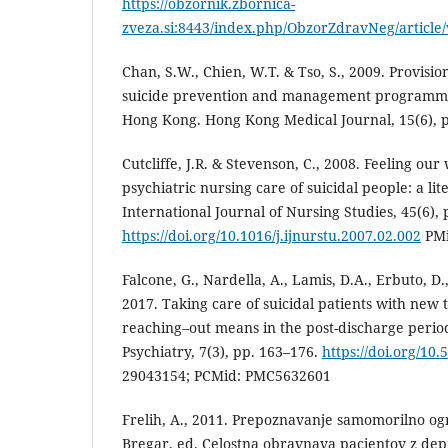
https://obzornik.zbornica-
zveza.si:8443/index.php/ObzorZdravNeg/article
Chan, S.W., Chien, W.T. & Tso, S., 2009. Provisio
suicide prevention and management programme 
Hong Kong. Hong Kong Medical Journal, 15(6), 
Cutcliffe, J.R. & Stevenson, C., 2008. Feeling our
psychiatric nursing care of suicidal people: a li
International Journal of Nursing Studies, 45(6),
https://doi.org/10.1016/j.ijnurstu.2007.02.002
PMi
Falcone, G., Nardella, A., Lamis, D.A., Erbuto, D.,
2017. Taking care of suicidal patients with new
reaching–out means in the post-discharge perio
Psychiatry, 7(3), pp. 163–176.
https://doi.org/10.
29043154; PCMid: PMC5632601
Frelih, A., 2011. Prepoznavanje samomorilno ogr
Bregar, ed. Celostna obravnava pacientov z depre