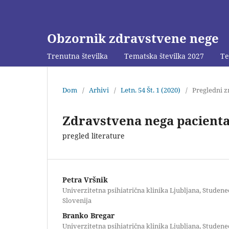
Obzornik zdravstvene nege
Trenutna številka
Tematska številka 2027
Te
Dom
/
Arhivi
/
Letn. 54 Št. 1 (2020)
/
Pregledni z
Zdravstvena nega pacienta
pregled literature
Petra Vršnik
Univerzitetna psihiatrična klinika Ljubljana, Studenec
Slovenija
Branko Bregar
Univerzitetna psihiatrična klinika Ljubljana, Studenec