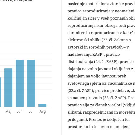
naslednje materialne avtorske pravi
pravico reproduciranja v neomejeni
količini, in sicer v vseh poznanih ob
reproduciranja, kar obsega tudi pra
shranitve in reproduciranja v kakršn
elektronski obliki (23. čl. Zakona o
avtorski in sorodnih pravicah – v
nadaljevanju ZASP); pravico
distribuiranja (24. čl. ZASP); pravico
dajanja na voljo javnosti vključno z
dajanjem na voljo javnosti prek
svetovnega spleta oz. računalniške
(32.a čl. ZASP); pravico predelave, zl
za namen prevoda (33. čl. ZASP). Pr
pravic velja za članek v celoti (vklju
slikami, razpredelnicami in morebit
prilogami). Prenos je izključen ter
prostorsko in časovno neomejen.