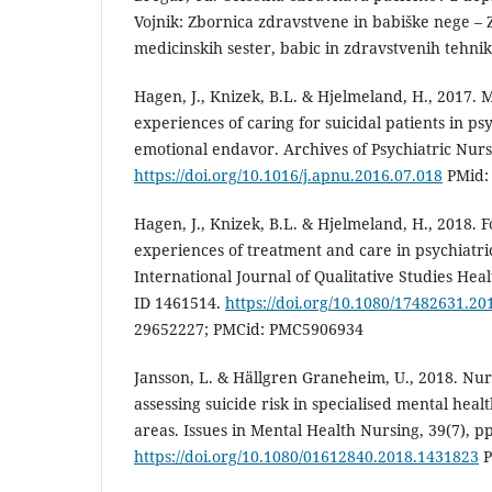
Vojnik: Zbornica zdravstvene in babiške nege – 
medicinskih sester, babic in zdravstvenih tehnik
Hagen, J., Knizek, B.L. & Hjelmeland, H., 2017. 
experiences of caring for suicidal patients in ps
emotional endavor. Archives of Psychiatric Nursi
https://doi.org/10.1016/j.apnu.2016.07.018
PMid:
Hagen, J., Knizek, B.L. & Hjelmeland, H., 2018. F
experiences of treatment and care in psychiatr
International Journal of Qualitative Studies Healt
ID 1461514.
https://doi.org/10.1080/17482631.2
29652227; PMCid: PMC5906934
Jansson, L. & Hällgren Graneheim, U., 2018. Nur
assessing suicide risk in specialised mental heal
areas. Issues in Mental Health Nursing, 39(7), p
https://doi.org/10.1080/01612840.2018.1431823
P