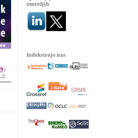
omrežjih
Indeksirajo nas