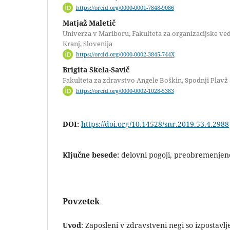
https://orcid.org/0000-0001-7848-9086
Matjaž Maletič
Univerza v Mariboru, Fakulteta za organizacijske vede
Kranj, Slovenija
https://orcid.org/0000-0002-3845-744X
Brigita Skela-Savič
Fakulteta za zdravstvo Angele Boškin, Spodnji Plavž 3
https://orcid.org/0000-0002-1028-5383
DOI:
https://doi.org/10.14528/snr.2019.53.4.2988
Ključne besede:
delovni pogoji, preobremenjeno
Povzetek
Uvod
: Zaposleni v zdravstveni negi so izpostavl