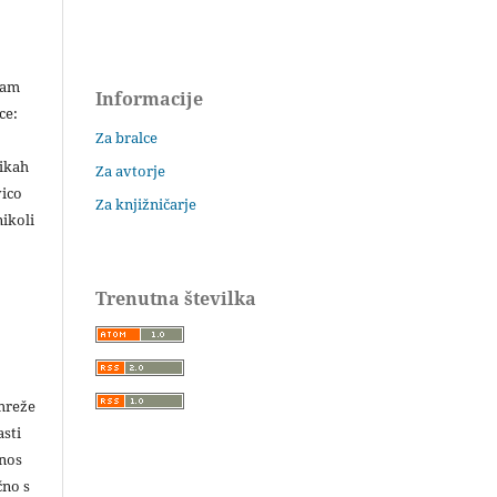
šam
Informacije
ce:
Za bralce
likah
Za avtorje
vico
Za knjižničarje
ikoli
Trenutna številka
 mreže
asti
enos
čno s