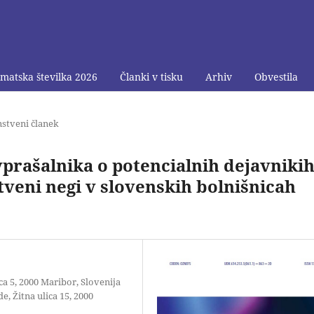
matska številka 2026
Članki v tisku
Arhiv
Obvestila
nstveni članek
 vprašalnika o potencialnih dejavniki
tveni negi v slovenskih bolnišnicah
ca 5, 2000 Maribor, Slovenija
, Žitna ulica 15, 2000