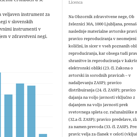
Licenca
in veljaven instrument za
Na Obzornik zdravstvene nege, Ob
egi v slovenskih
železnici 30A, 1000 Ljubljana, prena
avnimi instrumenti v
naslednje materialne avtorske pravi
jem v zdravstveni negi.
pravico reproduciranja v neomejeni
količini, in sicer v vseh poznanih ob
reproduciranja, kar obsega tudi pra
shranitve in reproduciranja v kakršn
elektronski obliki (23. čl. Zakona o
avtorski in sorodnih pravicah – v
nadaljevanju ZASP); pravico
distribuiranja (24. čl. ZASP); pravico
dajanja na voljo javnosti vključno z
dajanjem na voljo javnosti prek
svetovnega spleta oz. računalniške
(32.a čl. ZASP); pravico predelave, zl
za namen prevoda (33. čl. ZASP). Pr
pravic velja za članek v celoti (vklju