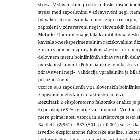
stresa. V slovenskem prostoru doslej nismo imel
stresa med zaposlenimi v zdravstveni negi. Nam
bil validirati vprašalnika o merjenju stresorjev, k
zaposleni v zdravstveni negi v slovenskih bolniš
Metode
: Uporabljena je bila kvantitativna desk
kavzalno-neeksperimentalnim raziskovalnim diza
zbrani s pomočjo vprašalnikov »Lestvica za merj
delovnem mestu bolnišničnih zdravstvenih dela
merski instrument »Potencialni dejavniki stresa 
zdravstveni negi«. Validacija vprašalnika je bila
priložnostnem
vzorcu 983 zaposlenih v 21 slovenskih bolnišnica
z opisnimi metodami in faktorsko analizo.
Rezultati
: Z eksploratorno faktorsko analizo je 
ki pojasnijo 68 % celotne variabilnosti. Vrednos
mere primernosti vzorca in Bartletovega testa s
Bartlett: χ2(561) = 9670,501, p < 0,001) so se iz
izvedbo eksploratorne faktorske analize, s kater
faktorjev. Vprašalnik je zanesljiv, vrednosti koe