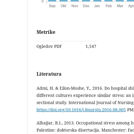
Metrike
Ogledov PDF
1,547
Literatura
Admi, H. & Eilon-Moshe, Y., 2016. Do hospital sh
different cultures experience similar stress: an 
sectional study. International Journal of Nursing
https://doi.org/10.1016/j.ijnurstu.2016.08.005
PMi
Alhajjar, B.I., 2013. Occupational stress among h
Palestine: doktorska disertacija. Manchester: Fa