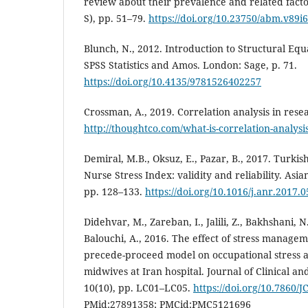
review about their prevalence and related facto
S), pp. 51–79.
https://doi.org/10.23750/abm.v89i
Blunch, N., 2012. Introduction to Structural Eq
SPSS Statistics and Amos. London: Sage, p. 71.
https://doi.org/10.4135/9781526402257
Crossman, A., 2019. Correlation analysis in resea
http://thoughtco.com/what-is-correlation-analys
Demiral, M.B., Oksuz, E., Pazar, B., 2017. Turkis
Nurse Stress Index: validity and reliability. Asi
pp. 128–133.
https://doi.org/10.1016/j.anr.2017.
Didehvar, M., Zareban, I., Jalili, Z., Bakhshani,
Balouchi, A., 2016. The effect of stress manage
precede-proceed model on occupational stress
midwives at Iran hospital. Journal of Clinical an
10(10), pp. LC01–LC05.
https://doi.org/10.7860/
PMid:27891358; PMCid:PMC5121696