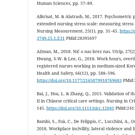
Human Sciences, pp. 57–89.
Alkrisat, M. & Alatrash, M., 2017. Psychometric 
extended nursing stress scale: measuring stress 
Nursing Measurement, 25(1), pp. 31–45.
https:/
3749.25.1.E31
PMid:28395697
Ažman, M., 2018. Nič o nas brez nas. Utrip, 27(2)
Hwang, S.W. & Lee, G., 2018. Work hours, overt
registered nurses working in medium-sized Kor
Health and Safety, 66(12), pp. 588–596.
https://doi.org/10.1177/2165079918769683
PMid:
Bai, J., Hsu, L. & Zhang, Q., 2015. Validation of 
II in Chinese critical care settings. Nursing in Cr
145.
https://doi.org/10.1111/nicc.12041
PMid:241
Bambi, S., Foà, C., De Felippis, C., Lucchini, A., G
2018. Workplace incivility, lateral violence and