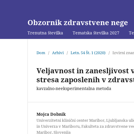
Obzornik zdravstvene nege
Trenutna številka
Tematska številka 2027
Te
Dom
/
Arhivi
/
Letn. 54 Št. 1 (2020)
/
Izvirni zna
Veljavnost in zanesljivost
stresa zaposlenih v zdravs
kavzalno-neeksperimentalna metoda
Mojca Dobnik
Univerzitetni klinični center Maribor, Ljubljanska uli
in Univerza v Mariboru, Fakulteta za zdravstvene vede
Maribor, Slovenija