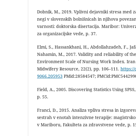
Dobnik, M., 2019. Vplivni dejavniki stresa med 
negi v slovenskih bolnišnicah in njihova povezan
varnosti: doktorska disertacija. Maribor: Univer
za organizacijske vede, p. 37.
Elmi, S., Hassankhani, H., Abdollahzadeh, F., Jafa
Nahamin, M., 2017. Validity and reliability of th
Environment Scale of Nursing Work Index. Iran
Midwifery Resource, 22(2), pp. 106–111.
https:/
9066.205953
PMid:28584547; PMCid:PMC544299
Field, A., 2005. Discovering Statistics Using SPS
p. 55.
Franci, D., 2015. Analiza vpliva stresa in izgore
sestrah v enotah intenzivne terapije: magistrsk
v Mariboru, Fakulteta za zdravstvene vede, p. 1