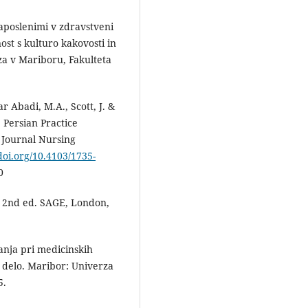
zaposlenimi v zdravstveni
ost s kulturo kakovosti in
za v Mariboru, Fakulteta
r Abadi, M.A., Scott, J. &
e Persian Practice
 Journal Nursing
/doi.org/10.4103/1735-
0
S, 2nd ed. SAGE, London,
vanja pri medicinskih
o delo. Maribor: Univerza
5.