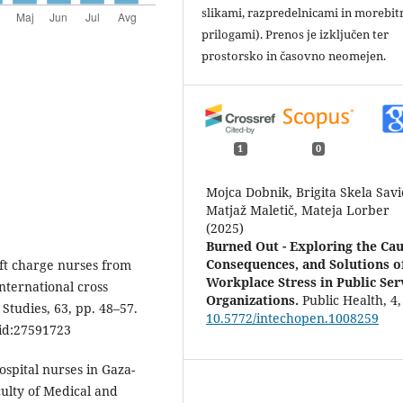
slikami, razpredelnicami in morebit
prilogami). Prenos je izključen ter
prostorsko in časovno neomejen.
1
0
Mojca Dobnik, Brigita Skela Savi
Matjaž Maletič, Mateja Lorber
(2025)
Burned Out - Exploring the Cau
Consequences, and Solutions o
ift charge nurses from
Workplace Stress in Public Ser
international cross
Organizations.
Public Health,
4
,
 Studies, 63, pp. 48–57.
10.5772/intechopen.1008259
d:27591723
ospital nurses in Gaza-
culty of Medical and