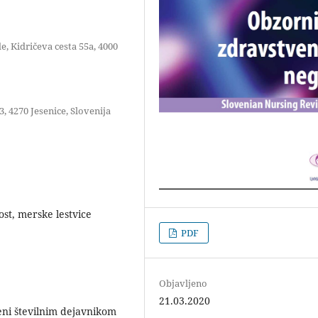
, Kidričeva cesta 55a, 4000
, 4270 Jesenice, Slovenija
st, merske lestvice
PDF
Objavljeno
21.03.2020
jeni številnim dejavnikom