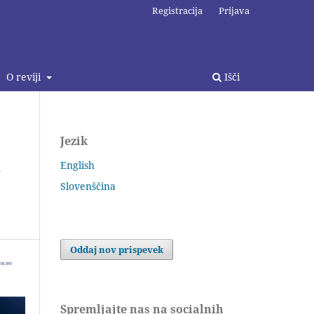
Registracija
Prijava
O reviji
Išči
Jezik
h
English
Slovenščina
Oddaj nov prispevek
Spremljajte nas na socialnih