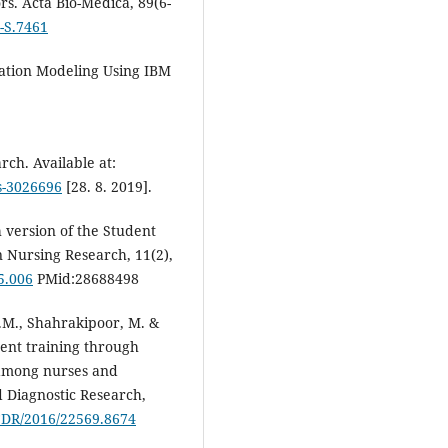
rs. Acta Bio-Medica, 89(6-
6-S.7461
uation Modeling Using IBM
rch. Available at:
is-3026696
[28. 8. 2019].
h version of the Student
an Nursing Research, 11(2),
05.006
PMid:28688498
 N.M., Shahrakipoor, M. &
ment training through
 among nurses and
d Diagnostic Research,
JCDR/2016/22569.8674