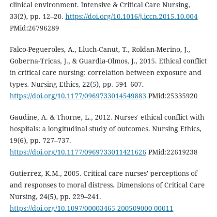
clinical environment. Intensive & Critical Care Nursing,
33(2), pp. 12–20.
https://doi.org/10.1016/j.iccn.2015.10.004
PMid:26796289
Falco-Pegueroles, A., Lluch-Canut, T., Roldan-Merino, J.,
Goberna-Tricas, J., & Guardia-Olmos, J., 2015. Ethical conflict
in critical care nursing: correlation between exposure and
types. Nursing Ethics, 22(5), pp. 594–607.
https://doi.org/10.1177/0969733014549883
PMid:25335920
Gaudine, A. & Thorne, L., 2012. Nurses' ethical conflict with
hospitals: a longitudinal study of outcomes. Nursing Ethics,
19(6), pp. 727–737.
https://doi.org/10.1177/0969733011421626
PMid:22619238
Gutierrez, K.M., 2005. Critical care nurses' perceptions of
and responses to moral distress. Dimensions of Critical Care
Nursing, 24(5), pp. 229–241.
https://doi.org/10.1097/00003465-200509000-00011