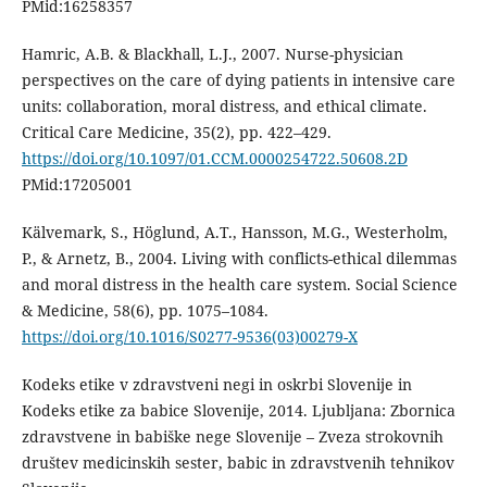
PMid:16258357
Hamric, A.B. & Blackhall, L.J., 2007. Nurse-physician
perspectives on the care of dying patients in intensive care
units: collaboration, moral distress, and ethical climate.
Critical Care Medicine, 35(2), pp. 422–429.
https://doi.org/10.1097/01.CCM.0000254722.50608.2D
PMid:17205001
Kälvemark, S., Höglund, A.T., Hansson, M.G., Westerholm,
P., & Arnetz, B., 2004. Living with conflicts-ethical dilemmas
and moral distress in the health care system. Social Science
& Medicine, 58(6), pp. 1075–1084.
https://doi.org/10.1016/S0277-9536(03)00279-X
Kodeks etike v zdravstveni negi in oskrbi Slovenije in
Kodeks etike za babice Slovenije, 2014. Ljubljana: Zbornica
zdravstvene in babiške nege Slovenije – Zveza strokovnih
društev medicinskih sester, babic in zdravstvenih tehnikov