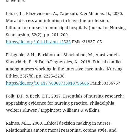
Slovenije.
Laurs, L., Blaževičienė, A., Capezuti, E. & Milonas, D., 2020.
Moral distress and intention to leave the profession:
Lithuanian nurses in municipal hospitals. Journal of Nursing
Scholarship, 52(2), pp. 201–209.
https://doi.org/10.1111/jnu.12536
PMid:31837105
Pishgooie, A.H., Barkhordari-Sharifabad, M., Atashzadeh-
Shoorideh, F., & Falcó-Pegueroles, A., 2018. Ethical conflict
among nurses working in the intensive care units. Nursing
Ethics, 26(7/8), pp. 2225–2238.
https://doi.org/10.1177/0969733018796686
PMid:30336767
Polit, D.F. & Beck, C.T., 2017. Essentials of nursing research:
appraising evidence for nursing practice. Philadelphia:
Wolters Kluwer / Lippincott Williams & Wilkins.
Raines, M.L., 2000. Ethical decision making in nurses.
Relationships among moral reasoning, coping style, and