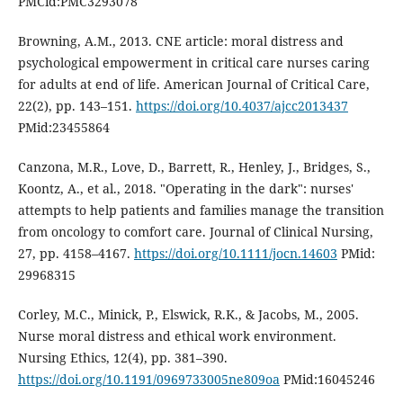
PMCid:PMC3293078
Browning, A.M., 2013. CNE article: moral distress and
psychological empowerment in critical care nurses caring
for adults at end of life. American Journal of Critical Care,
22(2), pp. 143–151.
https://doi.org/10.4037/ajcc2013437
PMid:23455864
Canzona, M.R., Love, D., Barrett, R., Henley, J., Bridges, S.,
Koontz, A., et al., 2018. "Operating in the dark": nurses'
attempts to help patients and families manage the transition
from oncology to comfort care. Journal of Clinical Nursing,
27, pp. 4158–4167.
https://doi.org/10.1111/jocn.14603
PMid:
29968315
Corley, M.C., Minick, P., Elswick, R.K., & Jacobs, M., 2005.
Nurse moral distress and ethical work environment.
Nursing Ethics, 12(4), pp. 381–390.
https://doi.org/10.1191/0969733005ne809oa
PMid:16045246