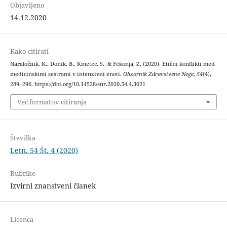
Objavljeno
14.12.2020
Kako citirati
Naraločnik, K., Donik, B., Kmetec, S., & Fekonja, Z. (2020). Etični konflikti med
medicinskimi sestrami v intenzivni enoti.
Obzornik Zdravstvene Nege
,
54
(4),
289–296. https://doi.org/10.14528/snr.2020.54.4.3021
Več formatov citiranja
Številka
Letn. 54 Št. 4 (2020)
Rubrike
Izvirni znanstveni članek
Licenca