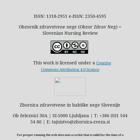
ISSN: 1318-2951 e-ISSN: 2350-4595
Obzornik zdravstvene nege (Obzor Zdrav Neg) =
Slovenian Nursing Review
This work is licensed under a
Creative
Commons Attribution 4.0 licenco
Zbornica zdravstvene in babiške nege Slovenije
Ob železnici 30A | SI-1000 Ljubljana | T: +386 (0)1 544
54 80 | E: tajnistvo@zbornica-zveza.si
For proper running the web sites uses a cockie that is valid for the time of a