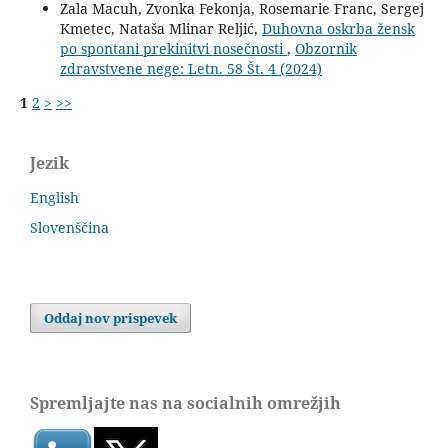
Zala Macuh, Zvonka Fekonja, Rosemarie Franc, Sergej
Kmetec, Nataša Mlinar Reljić,
Duhovna oskrba žensk
po spontani prekinitvi nosečnosti
,
Obzornik
zdravstvene nege: Letn. 58 Št. 4 (2024)
1
2
>
>>
Jezik
English
Slovenščina
Oddaj nov prispevek
Spremljajte nas na socialnih omrežjih