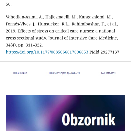
56.
Vahedian-Azimi, A., Hajiesmaeili, M., Kangasniemi, M.,
Fornés-Vives, J., Hunsucker, R.L., Rahimibashar, F., et al.,
2019. Effects of stress on critical care nurses: a national
cross sectional study. Journal of Intensive Care Medicine,
34(4), pp. 311–322.
https://doi.org/10.1177/0885066617696853
PMid:29277137