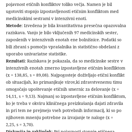
pojavnost etičnih konfliktov toliko večja. Namen je bil
ugotoviti stopnjo izpostavljenosti etičnim konfliktom med
medicinskimi sestrami v intenzivni enoti.
Metode
: Izvedena je bila kvantitativna presečna opazovalna
raziskava. Vanjo je bilo vključenih 97 medicinskih sester,
zaposlenih v intenzivnih enotah ene bolnišnice. Podatki so
bili zbrani s pomočjo vprašalnika in statistično obdelani z
uporabo univariatne statistike.
Rezultati
: Raziskava je pokazala, da so medicinske sestre v
intenzivnih enotah zmerno izpostavljene etičnim konfliktom
(x = 138,85, s = 89,08). Najpogosteje doživljajo etični konflikt
ob situacijah, ko primanjkuje virov,ki zdravstvenemu timu
omogočajo upoštevanje etičnih smernic za delovanje (x =
14,11, s = 9,13). Najmanj so izpostavljene etičnim konfliktom,
ko je treba v okviru kliničnega preizkušanja dajati zdravila
in pri tem ne prejmejo vseh potrebnih informacij, ki so po
njihovem mnenju potrebne za izvajanje te naloge (x =
2,25, s = 3,70).
Diskusija in zaključek
: Pri pojavnosti stopnje etičnega