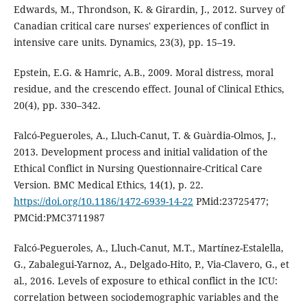
Edwards, M., Throndson, K. & Girardin, J., 2012. Survey of
Canadian critical care nurses' experiences of conflict in
intensive care units. Dynamics, 23(3), pp. 15–19.
Epstein, E.G. & Hamric, A.B., 2009. Moral distress, moral
residue, and the crescendo effect. Jounal of Clinical Ethics,
20(4), pp. 330–342.
Falcó-Pegueroles, A., Lluch-Canut, T. & Guàrdia-Olmos, J.,
2013. Development process and initial validation of the
Ethical Conflict in Nursing Questionnaire-Critical Care
Version. BMC Medical Ethics, 14(1), p. 22.
https://doi.org/10.1186/1472-6939-14-22
PMid:23725477;
PMCid:PMC3711987
Falcó-Pegueroles, A., Lluch-Canut, M.T., Martínez-Estalella,
G., Zabalegui-Yarnoz, A., Delgado-Hito, P., Via-Clavero, G., et
al., 2016. Levels of exposure to ethical conflict in the ICU:
correlation between sociodemographic variables and the