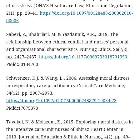
ethics stress. JONA’S Healthcare Law, Ethics and Regulation,
2(1), pp. 29–41.
https://doi.org/10.1097/00128488-200002010-
00006
Saberi, Z., Shahriari, M. & Yazdannik, A.R., 2019. The
relationship between ethical conflict and nurses' personal
and organisational characteristics. Nursing Ethics, 26(7/8),
pp. 2427–2437.
https://doi.org/10.1177/0969733018791350
PMid:30134760
Schwenzer, K.J. & Wang, L., 2006. Assessing moral distress
in respiratory care practitioners. Critical Care Medicine,
34(12), pp. 2967–2973.
https://doi.org/10.1097/01.CCM.0000248879.19054.73
PMid:17075370
Tavakol, N. & Molazem, Z., 2015. Exploring moral distress in
the intensive care unit nurses of Shiraz Heart Center in
2013. Journal of Education & Ethic in Nursing, 4(2), pp. 49–