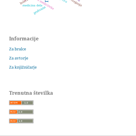
sestre medicinske
bolečina
medicina dela
prehrana
Informacije
Za bralce
Za avtorje
Za knjižničarje
Trenutna številka