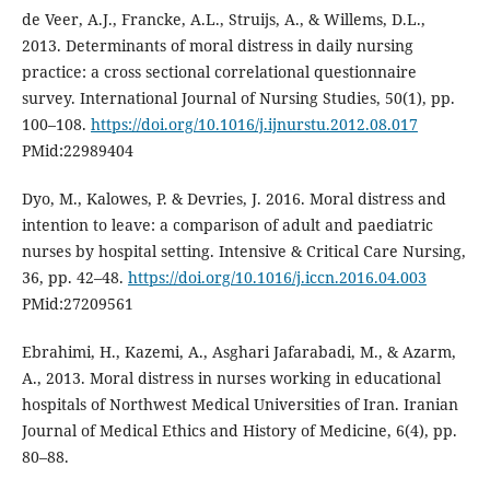
de Veer, A.J., Francke, A.L., Struijs, A., & Willems, D.L.,
2013. Determinants of moral distress in daily nursing
practice: a cross sectional correlational questionnaire
survey. International Journal of Nursing Studies, 50(1), pp.
100–108.
https://doi.org/10.1016/j.ijnurstu.2012.08.017
PMid:22989404
Dyo, M., Kalowes, P. & Devries, J. 2016. Moral distress and
intention to leave: a comparison of adult and paediatric
nurses by hospital setting. Intensive & Critical Care Nursing,
36, pp. 42–48.
https://doi.org/10.1016/j.iccn.2016.04.003
PMid:27209561
Ebrahimi, H., Kazemi, A., Asghari Jafarabadi, M., & Azarm,
A., 2013. Moral distress in nurses working in educational
hospitals of Northwest Medical Universities of Iran. Iranian
Journal of Medical Ethics and History of Medicine, 6(4), pp.
80–88.