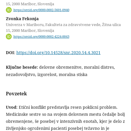
15, 2000 Maribor, Slovenija
https://orcid.org/0000-0002-5601-0940
Zvonka Fekonja
Univerza v Mariboru, Fakulteta za zdravstvene vede, Žitna ulica
15, 2000 Maribor, Slovenija
https://orcid.org/0000-0002-4224-8843
DOI:
https://doi.org/10.14528/snr.2020.54.4.3021
Ključne besede:
delovne obremenitve, moralni distres,
nezadovoljstvo, izgorelost, moralna stiska
Povzetek
Uvod
: Etični konflikt predstavlja resen poklicni problem.
Medicinske sestre so na svojem delovnem mestu čedalje bolj
obremenjene, še posebej v intenzivnih enotah, kjer je delo z
življenjsko ogroženimi pacienti posebej težavno in je