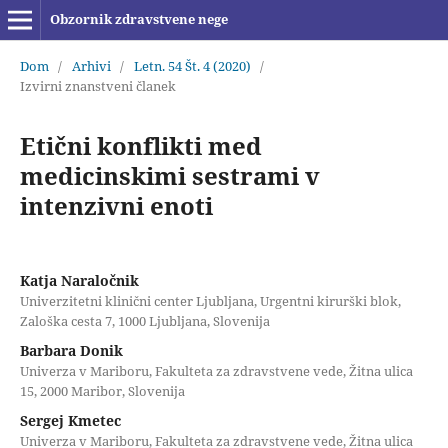
Obzornik zdravstvene nege
Dom
/
Arhivi
/
Letn. 54 Št. 4 (2020)
/
Izvirni znanstveni članek
Etični konflikti med
medicinskimi sestrami v
intenzivni enoti
Katja Naraločnik
Univerzitetni klinični center Ljubljana, Urgentni kirurški blok,
Zaloška cesta 7, 1000 Ljubljana, Slovenija
Barbara Donik
Univerza v Mariboru, Fakulteta za zdravstvene vede, Žitna ulica
15, 2000 Maribor, Slovenija
Sergej Kmetec
Univerza v Mariboru, Fakulteta za zdravstvene vede, Žitna ulica