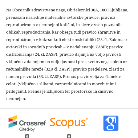
Na Obzornik zdravstvene nege, Ob železnici 30A, 1000 Ljubljana,
prenašam naslednje materialne avtorske pravice: pravico
reproduciranja v neomejeni količini, in sicer v vseh poznanih
oblikah reproduciranja, kar obsega tudi pravico shranitve in
reproduciranja v kakršnikoli elektronski obliki (23. čl. Zakona o
avtorski in sorodnih pravicah – v nadaljevanju ZASP); pravico
distribuiranja (24. čl. ZASP); pravico dajanja na voljo javnosti
vključno z dajanjem na voljo javnosti prek svetovnega spleta oz.
računalniške mreže (32.a čl. ZASP); pravico predelave, zlasti za
namen prevoda (33. čl. ZASP). Prenos pravic velja za članek v
celoti (vključno s slikami, razpredelnicami in morebitnimi
prilogami). Prenos je izključen ter prostorsko in časovno
neomejen.
0
0