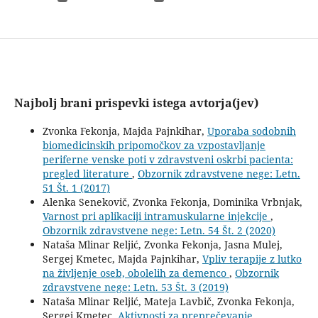
Najbolj brani prispevki istega avtorja(jev)
Zvonka Fekonja, Majda Pajnkihar,
Uporaba sodobnih
biomedicinskih pripomočkov za vzpostavljanje
periferne venske poti v zdravstveni oskrbi pacienta:
pregled literature
,
Obzornik zdravstvene nege: Letn.
51 Št. 1 (2017)
Alenka Senekovič, Zvonka Fekonja, Dominika Vrbnjak,
Varnost pri aplikaciji intramuskularne injekcije
,
Obzornik zdravstvene nege: Letn. 54 Št. 2 (2020)
Nataša Mlinar Reljić, Zvonka Fekonja, Jasna Mulej,
Sergej Kmetec, Majda Pajnkihar,
Vpliv terapije z lutko
na življenje oseb, obolelih za demenco
,
Obzornik
zdravstvene nege: Letn. 53 Št. 3 (2019)
Nataša Mlinar Reljić, Mateja Lavbič, Zvonka Fekonja,
Sergej Kmetec,
Aktivnosti za preprečevanje